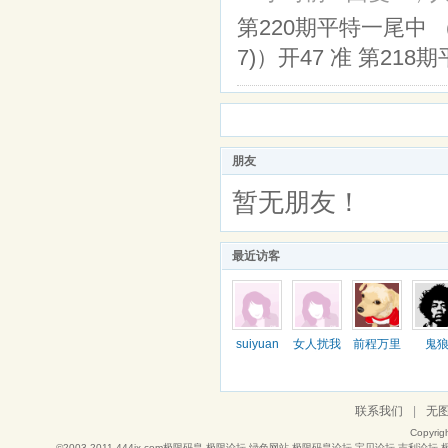
第220期平特一尾中 （(
7)）开47 准 第218
朋友
暂无朋友！
最近访客
suiyuan
女人扰我
前程万里
鬼
心
联系我们
|
无
Copyrig
©2003-2011
444jx.com极限码皇-极限论坛-绿色网站-极限码皇论坛-宝贝论坛-吉利论坛-极