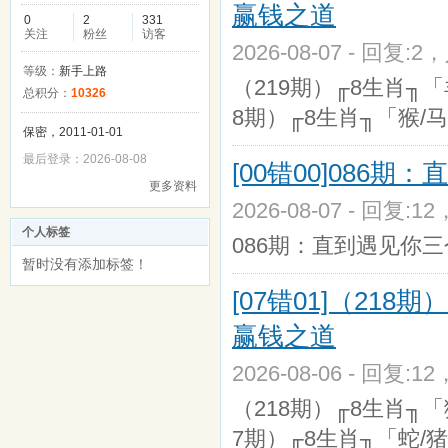
赢钱之道
0
2
331
关注
粉丝
访客
2026-08-07 - 回复:2
等级：
新手上路
（219期）╓8生肖╖「
总积分：
10326
8期）╓8生肖╖「猴/马
保密，2011-01-01
最后登录：2026-08-08
[00错00]08
更多资料
2026-08-07 - 回复:1
个人标签
086期：直到遇见你
暂时没有添加标签！
[07错01]（2
赢钱之道
2026-08-06 - 回复:1
（218期）╓8生肖╖「
7期）╓8生肖╖「蛇/猪