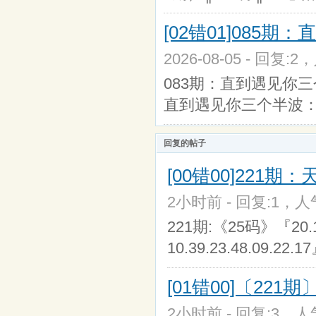
[02错01]08
2026-08-05 - 回复:2
083期：直到遇见你三
直到遇见你三个半波：
回复的帖子
[00错00]221
2小时前 - 回复:1，人气
221期:《25码》『20.14.42
10.39.23.48.09.22
[01错00]〔22
2小时前 - 回复:3，人气