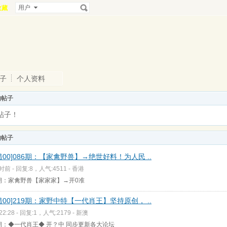
用户
收藏
子
个人资料
的帖子
帖子！
的帖子
0错00]086期：【家禽野兽】→绝世好料！为人民 ..
时前 - 回复:8，人气:4511 -
香港
6期：家禽野兽【家家家】→开0准
0错00]219期：家野中特【一代肖王】坚持原创， ..
2:28 - 回复:1，人气:2179 -
新澳
9期：◆一代肖王◆ 开？中 同步更新各大论坛