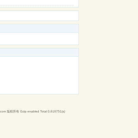
com
版权所有 Gzip enabled
Total 0.616751(s)