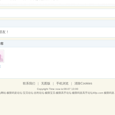
朋友！
访客
在
联系我们
|
无图版
|
手机浏览
|
清除Cookies
Copyright Time now is:08-07 13:00
绿色网站-极限码皇论坛-宝贝论坛-吉利论坛-极限宝贝-极限高手论坛-极限码皇高手论坛49jx.com 极限码皇.