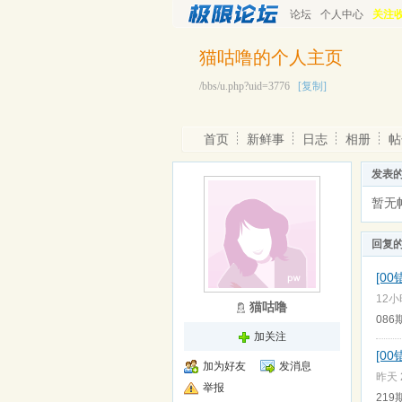
论坛
个人中心
关注
猫咕噜的个人主页
/bbs/u.php?uid=3776
[复制]
首页
新鲜事
日志
相册
帖
发表
暂无
回复
[0
12小
猫咕噜
08
加关注
[0
加为好友
发消息
昨天 2
举报
21