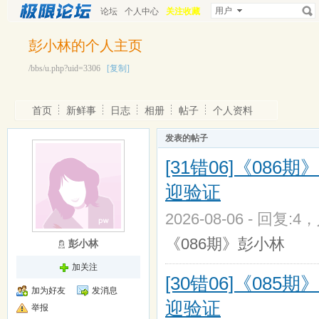
用户
论坛
个人中心
关注收藏
彭小林的个人主页
/bbs/u.php?uid=3306
[复制]
首页
新鲜事
日志
相册
帖子
个人资料
发表的帖子
[31错06]《0
迎验证
2026-08-06 - 回复:4
《086期》彭小林
彭小林
加关注
[30错06]《0
加为好友
发消息
迎验证
举报