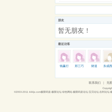
朋友
暂无朋友！
最近访客
钱赢行
郑三巧
财道
东成
联系我们
|
无
Copyrig
©2003-2011
444jx.com极限码皇-极限论坛-绿色网站-极限码皇论坛-宝贝论坛-吉利论坛-极