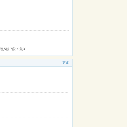
5段,7段 K;鼠31
更多