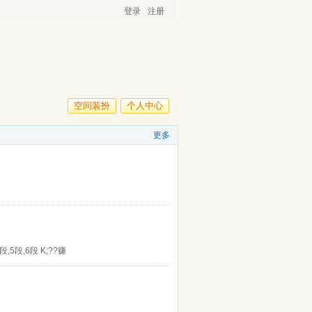
登录
注册
空间装扮
个人中心
更多
5段,6段 K;??赚