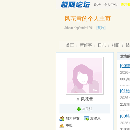
论坛
个人中心
关注
风花雪的个人主页
/bbs/u.php?uid=1291
[复制]
首页
新鲜事
日志
相册
帖
发表
[0
2026
086
[0
2026
风花雪
218
加关注
[0
加为好友
发消息
2026
举报
218