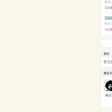
昨天 2
22
[0
昨天 2
212
朋友
暂无
最近
飘流