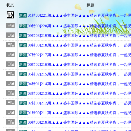
状态
标题
新澳
[01错00]221期.▲▲▲盛丰国际▲▲▲精选春夏秋冬肖，一起
新澳
[00错00]220期.▲▲▲盛丰国际▲▲▲精选春夏秋冬肖，一起
新澳
[09错03]219期.▲▲▲盛丰国际▲▲▲精选春夏秋冬肖，一起
新澳
[08错03]218期.▲▲▲盛丰国际▲▲▲精选春夏秋冬肖，一起
新澳
[07错02]217期.▲▲▲盛丰国际▲▲▲精选春夏秋冬肖，一起
新澳
[06错02]216期.▲▲▲盛丰国际▲▲▲精选春夏秋冬肖，一起
新澳
[05错02]215期.▲▲▲盛丰国际▲▲▲精选春夏秋冬肖，一起
新澳
[04错01]214期.▲▲▲盛丰国际▲▲▲精选春夏秋冬肖，一起
新澳
[03错00]213期.▲▲▲盛丰国际▲▲▲精选春夏秋冬肖，一起
新澳
[02错00]212期.▲▲▲盛丰国际▲▲▲精选春夏秋冬肖，一起
新澳
[01错00]211期.▲▲▲盛丰国际▲▲▲精选春夏秋冬肖，一起
新澳
[00错00]210期.▲▲▲盛丰国际▲▲▲精选春夏秋冬肖，一起