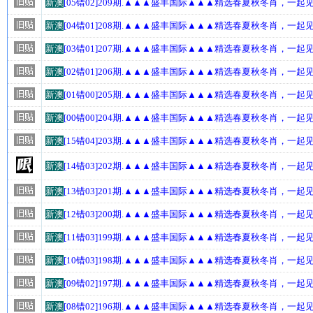
新澳
[05错02]209期.▲▲▲盛丰国际▲▲▲精选春夏秋冬肖，一起
新澳
[04错01]208期.▲▲▲盛丰国际▲▲▲精选春夏秋冬肖，一起
新澳
[03错01]207期.▲▲▲盛丰国际▲▲▲精选春夏秋冬肖，一起
新澳
[02错01]206期.▲▲▲盛丰国际▲▲▲精选春夏秋冬肖，一起
新澳
[01错00]205期.▲▲▲盛丰国际▲▲▲精选春夏秋冬肖，一起
新澳
[00错00]204期.▲▲▲盛丰国际▲▲▲精选春夏秋冬肖，一起
新澳
[15错04]203期.▲▲▲盛丰国际▲▲▲精选春夏秋冬肖，一起
新澳
[14错03]202期.▲▲▲盛丰国际▲▲▲精选春夏秋冬肖，一起
新澳
[13错03]201期.▲▲▲盛丰国际▲▲▲精选春夏秋冬肖，一起
新澳
[12错03]200期.▲▲▲盛丰国际▲▲▲精选春夏秋冬肖，一起
新澳
[11错03]199期.▲▲▲盛丰国际▲▲▲精选春夏秋冬肖，一起
新澳
[10错03]198期.▲▲▲盛丰国际▲▲▲精选春夏秋冬肖，一起
新澳
[09错02]197期.▲▲▲盛丰国际▲▲▲精选春夏秋冬肖，一起
新澳
[08错02]196期.▲▲▲盛丰国际▲▲▲精选春夏秋冬肖，一起