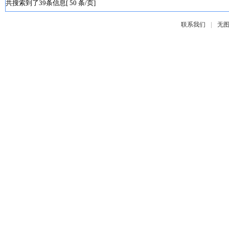
共搜索到了39条信息[ 50 条/页]
|
联系我们
无