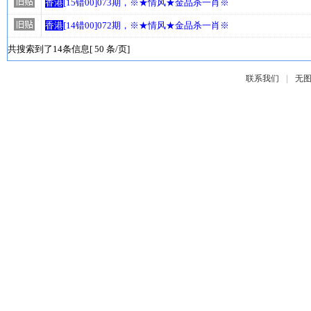
香港
[15错00]073期，※★情风★金品杀一肖※
香港
[14错00]072期，※★情风★金品杀一肖※
共搜索到了14条信息[ 50 条/页]
|
联系我们
无