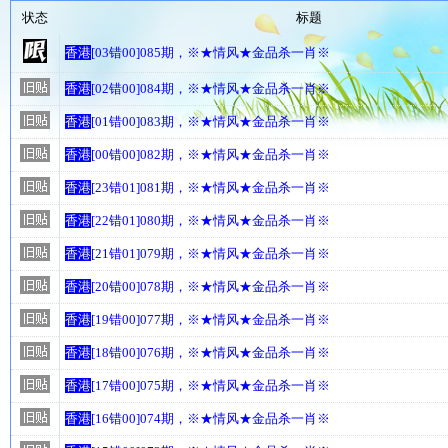
状态
标题
香港
[03错00]085期，※★情风★金品杀一肖※
香港
[02错00]084期，※★情风★金品杀一肖※
香港
[01错00]083期，※★情风★金品杀一肖※
香港
[00错00]082期，※★情风★金品杀一肖※
香港
[23错01]081期，※★情风★金品杀一肖※
香港
[22错01]080期，※★情风★金品杀一肖※
香港
[21错01]079期，※★情风★金品杀一肖※
香港
[20错00]078期，※★情风★金品杀一肖※
香港
[19错00]077期，※★情风★金品杀一肖※
香港
[18错00]076期，※★情风★金品杀一肖※
香港
[17错00]075期，※★情风★金品杀一肖※
香港
[16错00]074期，※★情风★金品杀一肖※