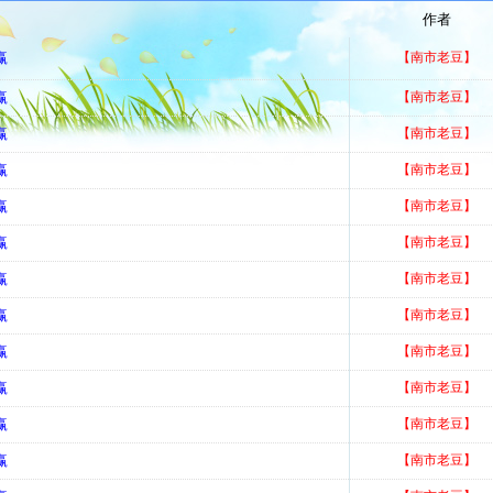
作者
赢
【南市老豆】
赢
【南市老豆】
赢
【南市老豆】
赢
【南市老豆】
赢
【南市老豆】
赢
【南市老豆】
赢
【南市老豆】
赢
【南市老豆】
赢
【南市老豆】
赢
【南市老豆】
赢
【南市老豆】
赢
【南市老豆】