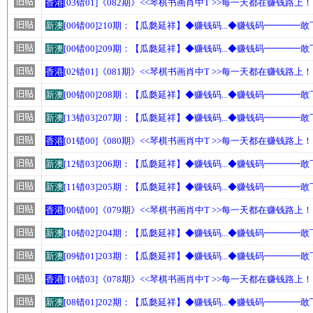
香港
[03错01]《082期》<<琴棋书画肖中T >>每一天都在赚钱路上！
新澳
[00错00]210期：【瓜瓞延祥】◆赚钱码...◆赚钱码━━━━敢
新澳
[00错00]209期：【瓜瓞延祥】◆赚钱码...◆赚钱码━━━━敢
香港
[02错01]《081期》<<琴棋书画肖中T >>每一天都在赚钱路上！
新澳
[00错00]208期：【瓜瓞延祥】◆赚钱码...◆赚钱码━━━━敢
新澳
[13错03]207期：【瓜瓞延祥】◆赚钱码...◆赚钱码━━━━敢
香港
[01错00]《080期》<<琴棋书画肖中T >>每一天都在赚钱路上！
新澳
[12错03]206期：【瓜瓞延祥】◆赚钱码...◆赚钱码━━━━敢
新澳
[11错03]205期：【瓜瓞延祥】◆赚钱码...◆赚钱码━━━━敢
香港
[00错00]《079期》<<琴棋书画肖中T >>每一天都在赚钱路上！
新澳
[10错02]204期：【瓜瓞延祥】◆赚钱码...◆赚钱码━━━━敢
新澳
[09错01]203期：【瓜瓞延祥】◆赚钱码...◆赚钱码━━━━敢
香港
[10错03]《078期》<<琴棋书画肖中T >>每一天都在赚钱路上！
新澳
[08错01]202期：【瓜瓞延祥】◆赚钱码...◆赚钱码━━━━敢