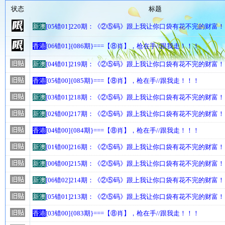
状态
标题
新澳
[05错01]220期：《②⑤码》跟上我让你口袋有花不完的财富！
香港
[06错01]{086期}===【⑧肖】，枪在手//跟我走！！！
新澳
[04错01]219期：《②⑤码》跟上我让你口袋有花不完的财富！
香港
[05错00]{085期}===【⑧肖】，枪在手//跟我走！！！
新澳
[03错01]218期：《②⑤码》跟上我让你口袋有花不完的财富！
新澳
[02错00]217期：《②⑤码》跟上我让你口袋有花不完的财富！
香港
[04错00]{084期}===【⑧肖】，枪在手//跟我走！！！
新澳
[01错00]216期：《②⑤码》跟上我让你口袋有花不完的财富！
新澳
[00错00]215期：《②⑤码》跟上我让你口袋有花不完的财富！
新澳
[06错02]214期：《②⑤码》跟上我让你口袋有花不完的财富！
新澳
[05错01]213期：《②⑤码》跟上我让你口袋有花不完的财富！
香港
[03错00]{083期}===【⑧肖】，枪在手//跟我走！！！