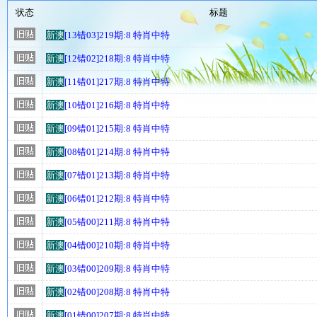
状态
标题
新澳
[13错03]219期:8 特肖中特
新澳
[12错02]218期:8 特肖中特
新澳
[11错01]217期:8 特肖中特
新澳
[10错01]216期:8 特肖中特
新澳
[09错01]215期:8 特肖中特
新澳
[08错01]214期:8 特肖中特
新澳
[07错01]213期:8 特肖中特
新澳
[06错01]212期:8 特肖中特
新澳
[05错00]211期:8 特肖中特
新澳
[04错00]210期:8 特肖中特
新澳
[03错00]209期:8 特肖中特
新澳
[02错00]208期:8 特肖中特
新澳
[01错00]207期:8 特肖中特