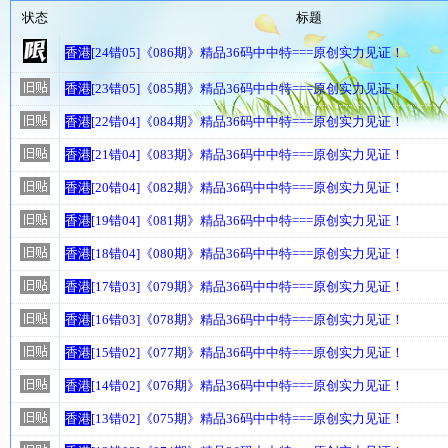
状态
标题
香港
[24错05]《086期》精品36码中中特===原创实力见证！
香港
[23错05]《085期》精品36码中中特===原创实力见证！
香港
[22错04]《084期》精品36码中中特===原创实力见证！
香港
[21错04]《083期》精品36码中中特===原创实力见证！
香港
[20错04]《082期》精品36码中中特===原创实力见证！
香港
[19错04]《081期》精品36码中中特===原创实力见证！
香港
[18错04]《080期》精品36码中中特===原创实力见证！
香港
[17错03]《079期》精品36码中中特===原创实力见证！
香港
[16错03]《078期》精品36码中中特===原创实力见证！
香港
[15错02]《077期》精品36码中中特===原创实力见证！
香港
[14错02]《076期》精品36码中中特===原创实力见证！
香港
[13错02]《075期》精品36码中中特===原创实力见证！