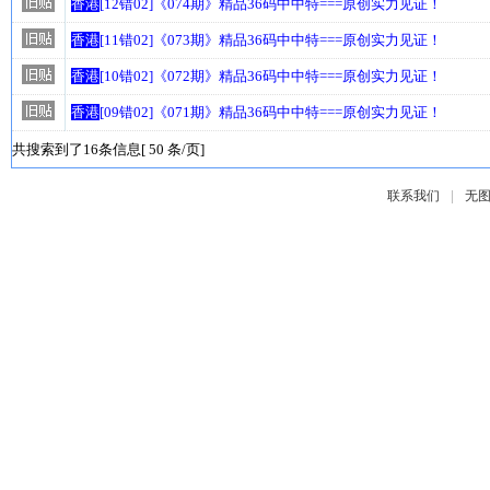
香港
[12错02]《074期》精品36码中中特===原创实力见证！
香港
[11错02]《073期》精品36码中中特===原创实力见证！
香港
[10错02]《072期》精品36码中中特===原创实力见证！
香港
[09错02]《071期》精品36码中中特===原创实力见证！
共搜索到了16条信息[ 50 条/页]
|
联系我们
无