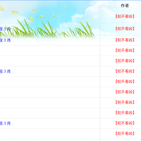
作者
【犯不着凶】
 3 肖
【犯不着凶】
 3 肖
【犯不着凶】
【犯不着凶】
【犯不着凶】
 3 肖
【犯不着凶】
【犯不着凶】
【犯不着凶】
【犯不着凶】
【犯不着凶】
 3 肖
【犯不着凶】
【犯不着凶】