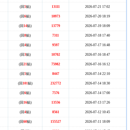
(回
5
贴)
13111
2026-07-21 17:02
(回
6
贴)
10973
2026-07-20 18:19
(回
14
贴)
13779
2026-07-19 18:09
(回
8
贴)
7311
2026-07-18 17:40
(回
4
贴)
9597
2026-07-17 16:48
(回
3
贴)
10702
2026-07-16 18:47
(回
21
贴)
75982
2026-07-16 16:12
(回
5
贴)
8447
2026-07-14 22:10
(回
101
贴)
232772
2026-07-14 18:30
(回
6
贴)
7576
2026-07-14 17:00
(回
16
贴)
13556
2026-07-13 17:26
(回
4
贴)
8561
2026-07-12 10:45
(回
60
贴)
155527
2026-07-11 18:09