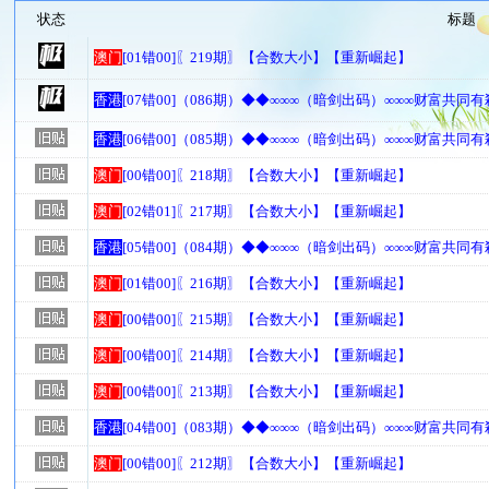
状态
标题
澳门
[01错00]〖219期〗【合数大小】【重新崛起】
香港
[07错00]（086期）◆◆∞∞∞（暗剑出码）∞∞∞财富共同有殺
香港
[06错00]（085期）◆◆∞∞∞（暗剑出码）∞∞∞财富共同有殺
澳门
[00错00]〖218期〗【合数大小】【重新崛起】
澳门
[02错01]〖217期〗【合数大小】【重新崛起】
香港
[05错00]（084期）◆◆∞∞∞（暗剑出码）∞∞∞财富共同有殺
澳门
[01错00]〖216期〗【合数大小】【重新崛起】
澳门
[00错00]〖215期〗【合数大小】【重新崛起】
澳门
[00错00]〖214期〗【合数大小】【重新崛起】
澳门
[00错00]〖213期〗【合数大小】【重新崛起】
香港
[04错00]（083期）◆◆∞∞∞（暗剑出码）∞∞∞财富共同有殺
澳门
[00错00]〖212期〗【合数大小】【重新崛起】