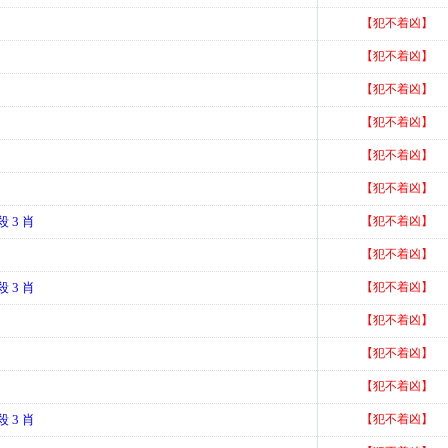
【犯不着凶】
【犯不着凶】
【犯不着凶】
【犯不着凶】
【犯不着凶】
【犯不着凶】
 3 肖
【犯不着凶】
【犯不着凶】
 3 肖
【犯不着凶】
【犯不着凶】
【犯不着凶】
【犯不着凶】
 3 肖
【犯不着凶】