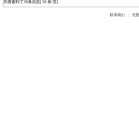
共搜索到了39条信息[ 50 条/页]
|
联系我们
无