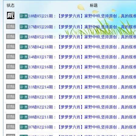
状态
标题
新澳
[18错05]221期：【梦梦梦六肖】家野中特,坚持原创，真的很
新澳
[17错05]220期：【梦梦梦六肖】家野中特,坚持原创，真的很
新澳
[16错05]219期：【梦梦梦六肖】家野中特,坚持原创，真的很
新澳
[15错04]218期：【梦梦梦六肖】家野中特,坚持原创，真的很
新澳
[14错03]217期：【梦梦梦六肖】家野中特,坚持原创，真的很
新澳
[13错03]216期：【梦梦梦六肖】家野中特,坚持原创，真的很
新澳
[12错03]215期：【梦梦梦六肖】家野中特,坚持原创，真的很
新澳
[11错02]214期：【梦梦梦六肖】家野中特,坚持原创，真的很
新澳
[10错02]213期：【梦梦梦六肖】家野中特,坚持原创，真的很
新澳
[09错02]212期：【梦梦梦六肖】家野中特,坚持原创，真的很
新澳
[08错02]211期：【梦梦梦六肖】家野中特,坚持原创，真的很
新澳
[07错02]210期：【梦梦梦六肖】家野中特,坚持原创，真的很