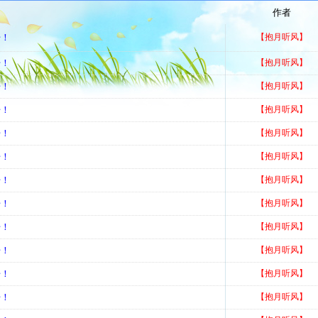
作者
开！
【抱月听风】
开！
【抱月听风】
开！
【抱月听风】
开！
【抱月听风】
开！
【抱月听风】
开！
【抱月听风】
开！
【抱月听风】
开！
【抱月听风】
开！
【抱月听风】
开！
【抱月听风】
开！
【抱月听风】
开！
【抱月听风】