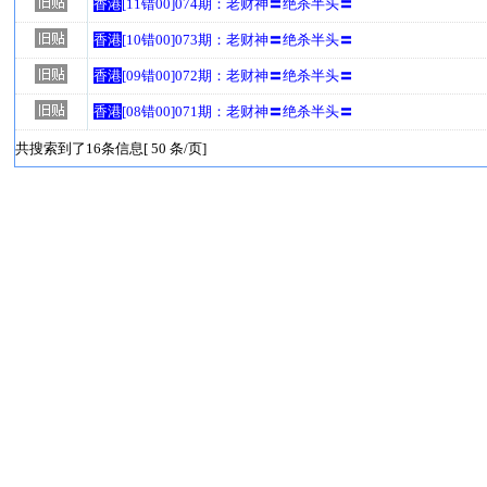
香港
[11错00]074期：老财神〓绝杀半头〓
香港
[10错00]073期：老财神〓绝杀半头〓
香港
[09错00]072期：老财神〓绝杀半头〓
香港
[08错00]071期：老财神〓绝杀半头〓
共搜索到了16条信息[ 50 条/页]