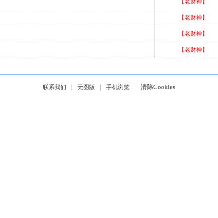
【老财神】
【老财神】
【老财神】
【老财神】
|
|
|
清除Cookies
联系我们
无图版
手机浏览