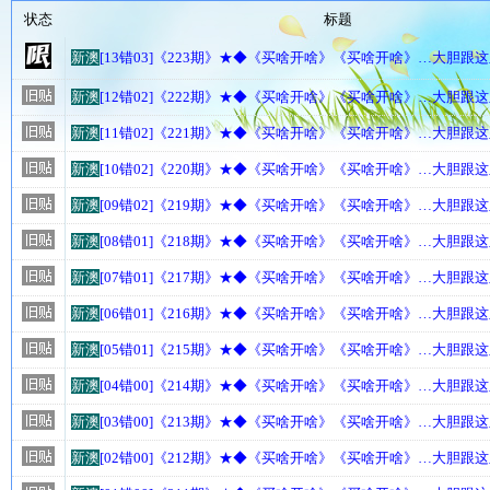
状态
标题
新澳
[13错03]《223期》★◆《买啥开啥》《买啥开啥》…大胆跟
新澳
[12错02]《222期》★◆《买啥开啥》《买啥开啥》…大胆跟
新澳
[11错02]《221期》★◆《买啥开啥》《买啥开啥》…大胆跟
新澳
[10错02]《220期》★◆《买啥开啥》《买啥开啥》…大胆跟
新澳
[09错02]《219期》★◆《买啥开啥》《买啥开啥》…大胆跟
新澳
[08错01]《218期》★◆《买啥开啥》《买啥开啥》…大胆跟
新澳
[07错01]《217期》★◆《买啥开啥》《买啥开啥》…大胆跟
新澳
[06错01]《216期》★◆《买啥开啥》《买啥开啥》…大胆跟
新澳
[05错01]《215期》★◆《买啥开啥》《买啥开啥》…大胆跟
新澳
[04错00]《214期》★◆《买啥开啥》《买啥开啥》…大胆跟
新澳
[03错00]《213期》★◆《买啥开啥》《买啥开啥》…大胆跟
新澳
[02错00]《212期》★◆《买啥开啥》《买啥开啥》…大胆跟