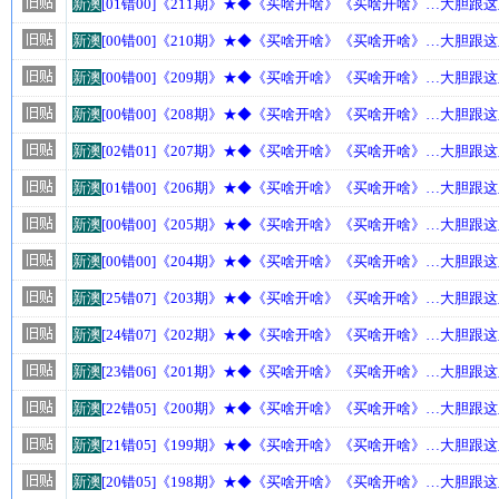
新澳
[01错00]《211期》★◆《买啥开啥》《买啥开啥》…大胆跟
新澳
[00错00]《210期》★◆《买啥开啥》《买啥开啥》…大胆跟
新澳
[00错00]《209期》★◆《买啥开啥》《买啥开啥》…大胆跟
新澳
[00错00]《208期》★◆《买啥开啥》《买啥开啥》…大胆跟
新澳
[02错01]《207期》★◆《买啥开啥》《买啥开啥》…大胆跟
新澳
[01错00]《206期》★◆《买啥开啥》《买啥开啥》…大胆跟
新澳
[00错00]《205期》★◆《买啥开啥》《买啥开啥》…大胆跟
新澳
[00错00]《204期》★◆《买啥开啥》《买啥开啥》…大胆跟
新澳
[25错07]《203期》★◆《买啥开啥》《买啥开啥》…大胆跟
新澳
[24错07]《202期》★◆《买啥开啥》《买啥开啥》…大胆跟
新澳
[23错06]《201期》★◆《买啥开啥》《买啥开啥》…大胆跟
新澳
[22错05]《200期》★◆《买啥开啥》《买啥开啥》…大胆跟
新澳
[21错05]《199期》★◆《买啥开啥》《买啥开啥》…大胆跟
新澳
[20错05]《198期》★◆《买啥开啥》《买啥开啥》…大胆跟