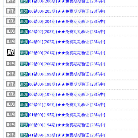
新澳
[01错00]{206期}★★免费期期验证 [28码中]
新澳
[00错00]{205期}★★免费期期验证 [28码中]
新澳
[00错00]{204期}★★免费期期验证 [28码中]
新澳
[05错02]{203期}★★免费期期验证 [28码中]
新澳
[04错01]{202期}★★免费期期验证 [28码中]
新澳
[03错00]{201期}★★免费期期验证 [28码中]
新澳
[02错00]{200期}★★免费期期验证 [28码中]
新澳
[01错00]{199期}★★免费期期验证 [28码中]
新澳
[00错00]{198期}★★免费期期验证 [28码中]
新澳
[00错00]{197期}★★免费期期验证 [28码中]
新澳
[02错01]{196期}★★免费期期验证 [28码中]
新澳
[01错00]{195期}★★免费期期验证 [28码中]
新澳
[00错00]{194期}★★免费期期验证 [28码中]
新澳
[41错09]{193期}★★免费期期验证 [28码中]