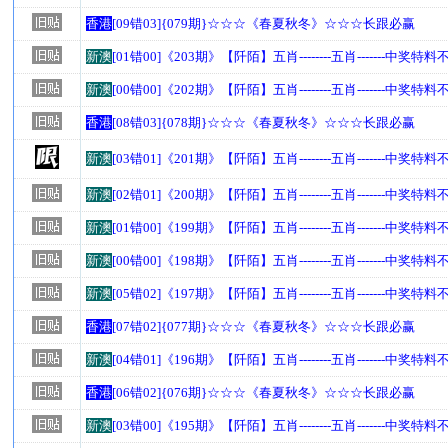
香港
[09错03]{079期}☆☆☆《春夏秋冬》☆☆☆长跟必赢
新澳
[01错00]《203期》【阡陌】五肖--------五肖-------中奖
新澳
[00错00]《202期》【阡陌】五肖--------五肖-------中奖
香港
[08错03]{078期}☆☆☆《春夏秋冬》☆☆☆长跟必赢
新澳
[03错01]《201期》【阡陌】五肖--------五肖-------中奖
新澳
[02错01]《200期》【阡陌】五肖--------五肖-------中奖
新澳
[01错00]《199期》【阡陌】五肖--------五肖-------中奖
新澳
[00错00]《198期》【阡陌】五肖--------五肖-------中奖
新澳
[05错02]《197期》【阡陌】五肖--------五肖-------中奖
香港
[07错02]{077期}☆☆☆《春夏秋冬》☆☆☆长跟必赢
新澳
[04错01]《196期》【阡陌】五肖--------五肖-------中奖
香港
[06错02]{076期}☆☆☆《春夏秋冬》☆☆☆长跟必赢
新澳
[03错00]《195期》【阡陌】五肖--------五肖-------中奖