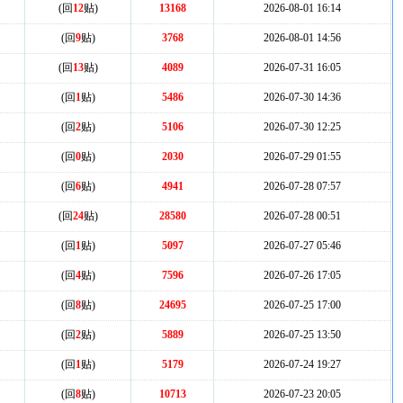
(回
12
贴)
13168
2026-08-01 16:14
(回
9
贴)
3768
2026-08-01 14:56
(回
13
贴)
4089
2026-07-31 16:05
(回
1
贴)
5486
2026-07-30 14:36
(回
2
贴)
5106
2026-07-30 12:25
(回
0
贴)
2030
2026-07-29 01:55
(回
6
贴)
4941
2026-07-28 07:57
(回
24
贴)
28580
2026-07-28 00:51
(回
1
贴)
5097
2026-07-27 05:46
(回
4
贴)
7596
2026-07-26 17:05
(回
8
贴)
24695
2026-07-25 17:00
(回
2
贴)
5889
2026-07-25 13:50
(回
1
贴)
5179
2026-07-24 19:27
(回
8
贴)
10713
2026-07-23 20:05