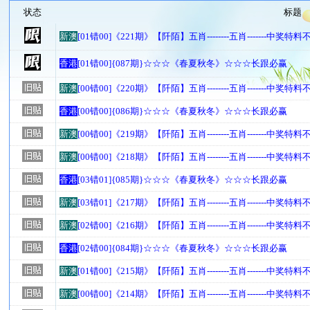
状态
标题
新澳
[01错00]《221期》【阡陌】五肖--------五肖-------中奖
香港
[01错00]{087期}☆☆☆《春夏秋冬》☆☆☆长跟必赢
新澳
[00错00]《220期》【阡陌】五肖--------五肖-------中奖
香港
[00错00]{086期}☆☆☆《春夏秋冬》☆☆☆长跟必赢
新澳
[00错00]《219期》【阡陌】五肖--------五肖-------中奖
新澳
[00错00]《218期》【阡陌】五肖--------五肖-------中奖
香港
[03错01]{085期}☆☆☆《春夏秋冬》☆☆☆长跟必赢
新澳
[03错01]《217期》【阡陌】五肖--------五肖-------中奖
新澳
[02错00]《216期》【阡陌】五肖--------五肖-------中奖
香港
[02错00]{084期}☆☆☆《春夏秋冬》☆☆☆长跟必赢
新澳
[01错00]《215期》【阡陌】五肖--------五肖-------中奖
新澳
[00错00]《214期》【阡陌】五肖--------五肖-------中奖