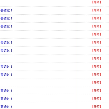
【阡陌】
特料不要错过！
【阡陌】
特料不要错过！
【阡陌】
特料不要错过！
【阡陌】
【阡陌】
特料不要错过！
【阡陌】
特料不要错过！
【阡陌】
【阡陌】
特料不要错过！
【阡陌】
特料不要错过！
【阡陌】
【阡陌】
特料不要错过！
【阡陌】
特料不要错过！
【阡陌】
特料不要错过！
【阡陌】