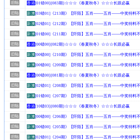
香港
[01错00]{083期}☆☆☆《春夏秋冬》☆☆☆长跟必赢
新澳
[03错01]《213期》【阡陌】五肖--------五肖-------中奖
新澳
[02错01]《212期》【阡陌】五肖--------五肖-------中奖
新澳
[01错00]《211期》【阡陌】五肖--------五肖-------中奖
香港
[00错00]{082期}☆☆☆《春夏秋冬》☆☆☆长跟必赢
新澳
[00错00]《210期》【阡陌】五肖--------五肖-------中奖
新澳
[00错00]《209期》【阡陌】五肖--------五肖-------中奖
香港
[00错00]{081期}☆☆☆《春夏秋冬》☆☆☆长跟必赢
新澳
[02错01]《208期》【阡陌】五肖--------五肖-------中奖
新澳
[01错00]《207期》【阡陌】五肖--------五肖-------中奖
香港
[10错03]{080期}☆☆☆《春夏秋冬》☆☆☆长跟必赢
新澳
[00错00]《206期》【阡陌】五肖--------五肖-------中奖
新澳
[00错00]《205期》【阡陌】五肖--------五肖-------中奖
新澳
[02错01]《204期》【阡陌】五肖--------五肖-------中奖