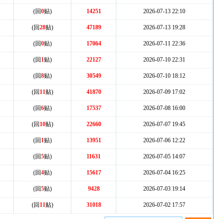
(回
0
贴)
14251
2026-07-13 22:10
(回
28
贴)
47189
2026-07-13 19:28
(回
0
贴)
17064
2026-07-11 22:36
(回
1
贴)
22127
2026-07-10 22:31
(回
8
贴)
30549
2026-07-10 18:12
(回
11
贴)
41870
2026-07-09 17:02
(回
6
贴)
17537
2026-07-08 16:00
(回
10
贴)
22660
2026-07-07 19:45
(回
1
贴)
13951
2026-07-06 12:22
(回
5
贴)
11631
2026-07-05 14:07
(回
4
贴)
15617
2026-07-04 16:25
(回
5
贴)
9428
2026-07-03 19:14
(回
11
贴)
31018
2026-07-02 17:57