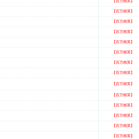
【百万精英】
【百万精英】
【百万精英】
【百万精英】
【百万精英】
【百万精英】
【百万精英】
【百万精英】
【百万精英】
【百万精英】
【百万精英】
【百万精英】
【百万精英】
【百万精英】