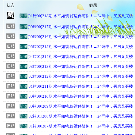
状态
标题
新澳
[01错00]218期.水平如镜.好运伴随你！→24码中，买房又买楼
新澳
[00错00]217期.水平如镜.好运伴随你！→24码中，买房又买楼
新澳
[00错00]216期.水平如镜.好运伴随你！→24码中，买房又买楼
新澳
[05错02]215期.水平如镜.好运伴随你！→24码中，买房又买楼
新澳
[04错01]214期.水平如镜.好运伴随你！→24码中，买房又买楼
新澳
[03错00]213期.水平如镜.好运伴随你！→24码中，买房又买楼
新澳
[02错00]212期.水平如镜.好运伴随你！→24码中，买房又买楼
新澳
[01错00]211期.水平如镜.好运伴随你！→24码中，买房又买楼
新澳
[00错00]210期.水平如镜.好运伴随你！→24码中，买房又买楼
新澳
[00错00]209期.水平如镜.好运伴随你！→24码中，买房又买楼
新澳
[02错01]208期.水平如镜.好运伴随你！→24码中，买房又买楼
新澳
[01错00]207期.水平如镜.好运伴随你！→24码中，买房又买楼