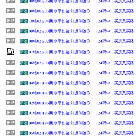
新澳
[00错00]206期.水平如镜.好运伴随你！→24码中，买房又买楼
新澳
[00错00]205期.水平如镜.好运伴随你！→24码中，买房又买楼
新澳
[10错03]204期.水平如镜.好运伴随你！→24码中，买房又买楼
新澳
[09错02]203期.水平如镜.好运伴随你！→24码中，买房又买楼
新澳
[08错02]202期.水平如镜.好运伴随你！→24码中，买房又买楼
新澳
[07错02]201期.水平如镜.好运伴随你！→24码中，买房又买楼
新澳
[06错02]200期.水平如镜.好运伴随你！→24码中，买房又买楼
新澳
[05错02]199期.水平如镜.好运伴随你！→24码中，买房又买楼
新澳
[04错01]198期.水平如镜.好运伴随你！→24码中，买房又买楼
新澳
[03错00]197期.水平如镜.好运伴随你！→24码中，买房又买楼
新澳
[02错00]196期.水平如镜.好运伴随你！→24码中，买房又买楼
新澳
[01错00]195期.水平如镜.好运伴随你！→24码中，买房又买楼
新澳
[00错00]194期.水平如镜.好运伴随你！→24码中，买房又买楼
新澳
[05错02]193期.水平如镜.好运伴随你！→24码中，买房又买楼