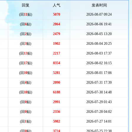
回复
人气
发表时间
(回
11
贴)
5070
2026-08-07 09:24
(回
6
贴)
2864
2026-08-06 19:41
(回
2
贴)
2479
2026-08-05 13:20
(回
3
贴)
1902
2026-08-04 20:25
(回
13
贴)
2217
2026-08-03 17:37
(回
17
贴)
8354
2026-08-02 16:15
(回
10
贴)
5281
2026-08-01 17:06
(回
4
贴)
2090
2026-07-31 17:39
(回
10
贴)
6188
2026-07-30 14:48
(回
0
贴)
2991
2026-07-29 01:43
(回
0
贴)
2356
2026-07-28 04:02
(回
1
贴)
5982
2026-07-27 14:01
(回
0
贴)
3724
2026-07-25 22:38