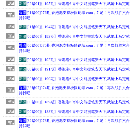
新澳
[02错01]〖195期〗香泡泡6 肖中文能提笔安天下,武能上马定
香港
[01错00]076期,香泡泡支持极限论坛.com，7 尾！再次战胜
持我吧！
新澳
[01错00]〖194期〗香泡泡6 肖中文能提笔安天下,武能上马定
新澳
[00错00]〖193期〗香泡泡6 肖中文能提笔安天下,武能上马定
香港
[00错00]075期,香泡泡支持极限论坛.com，7 尾！再次战胜
持我吧！
新澳
[00错00]〖192期〗香泡泡6 肖中文能提笔安天下,武能上马定
新澳
[00错00]〖191期〗香泡泡6 肖中文能提笔安天下,武能上马定
新澳
[00错00]〖190期〗香泡泡6 肖中文能提笔安天下,武能上马定
香港
[33错07]074期,香泡泡支持极限论坛.com，7 尾！再次战胜
持我吧！
新澳
[00错00]〖189期〗香泡泡6 肖中文能提笔安天下,武能上马定
新澳
[00错00]〖188期〗香泡泡6 肖中文能提笔安天下,武能上马定
香港
[32错06]073期,香泡泡支持极限论坛.com，7 尾！再次战胜
持我吧！