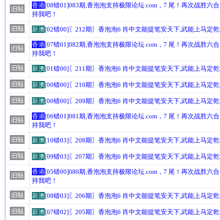
香港
[08错01]083期,香泡泡支持极限论坛.com，7 尾！再次战胜
持我吧！
新澳
[02错00]〖212期〗香泡泡6 肖中文能提笔安天下,武能上马定
香港
[07错01]082期,香泡泡支持极限论坛.com，7 尾！再次战胜
持我吧！
新澳
[01错00]〖211期〗香泡泡6 肖中文能提笔安天下,武能上马定
新澳
[00错00]〖210期〗香泡泡6 肖中文能提笔安天下,武能上马定
新澳
[00错00]〖209期〗香泡泡6 肖中文能提笔安天下,武能上马定
香港
[06错01]081期,香泡泡支持极限论坛.com，7 尾！再次战胜
持我吧！
新澳
[10错03]〖208期〗香泡泡6 肖中文能提笔安天下,武能上马定
新澳
[09错03]〖207期〗香泡泡6 肖中文能提笔安天下,武能上马定
香港
[05错00]080期,香泡泡支持极限论坛.com，7 尾！再次战胜
持我吧！
新澳
[08错03]〖206期〗香泡泡6 肖中文能提笔安天下,武能上马定
新澳
[07错02]〖205期〗香泡泡6 肖中文能提笔安天下,武能上马定