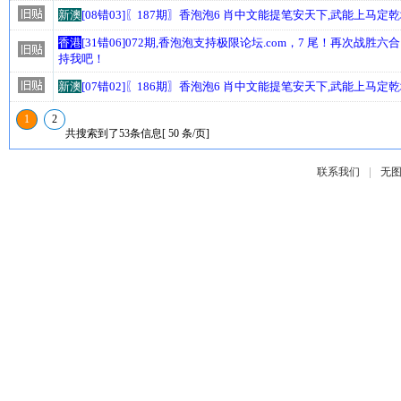
新澳
[08错03]〖187期〗香泡泡6 肖中文能提笔安天下,武能上马定
香港
[31错06]072期,香泡泡支持极限论坛.com，7 尾！再次战胜
持我吧！
新澳
[07错02]〖186期〗香泡泡6 肖中文能提笔安天下,武能上马定
1
2
共搜索到了53条信息[ 50 条/页]
|
联系我们
无