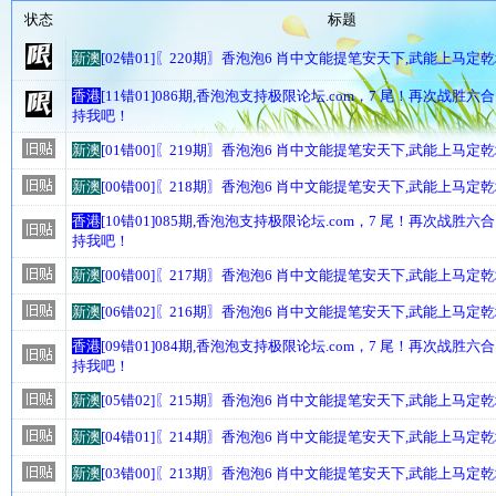
状态
标题
新澳
[02错01]〖220期〗香泡泡6 肖中文能提笔安天下,武能上马定
香港
[11错01]086期,香泡泡支持极限论坛.com，7 尾！再次战胜
持我吧！
新澳
[01错00]〖219期〗香泡泡6 肖中文能提笔安天下,武能上马定
新澳
[00错00]〖218期〗香泡泡6 肖中文能提笔安天下,武能上马定
香港
[10错01]085期,香泡泡支持极限论坛.com，7 尾！再次战胜
持我吧！
新澳
[00错00]〖217期〗香泡泡6 肖中文能提笔安天下,武能上马定
新澳
[06错02]〖216期〗香泡泡6 肖中文能提笔安天下,武能上马定
香港
[09错01]084期,香泡泡支持极限论坛.com，7 尾！再次战胜
持我吧！
新澳
[05错02]〖215期〗香泡泡6 肖中文能提笔安天下,武能上马定
新澳
[04错01]〖214期〗香泡泡6 肖中文能提笔安天下,武能上马定
新澳
[03错00]〖213期〗香泡泡6 肖中文能提笔安天下,武能上马定