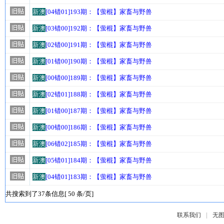
新澳
[04错01]193期：【萤棍】家畜与野兽
新澳
[03错00]192期：【萤棍】家畜与野兽
新澳
[02错00]191期：【萤棍】家畜与野兽
新澳
[01错00]190期：【萤棍】家畜与野兽
新澳
[00错00]189期：【萤棍】家畜与野兽
新澳
[02错01]188期：【萤棍】家畜与野兽
新澳
[01错00]187期：【萤棍】家畜与野兽
新澳
[00错00]186期：【萤棍】家畜与野兽
新澳
[06错02]185期：【萤棍】家畜与野兽
新澳
[05错01]184期：【萤棍】家畜与野兽
新澳
[04错01]183期：【萤棍】家畜与野兽
共搜索到了37条信息[ 50 条/页]
|
联系我们
无