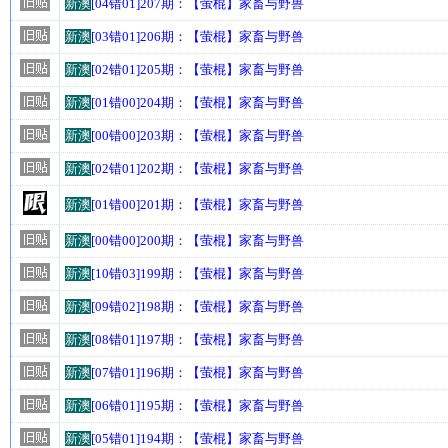
新澳
[04错01]207期：【萤棍】家畜与野兽
新澳
[03错01]206期：【萤棍】家畜与野兽
新澳
[02错01]205期：【萤棍】家畜与野兽
新澳
[01错00]204期：【萤棍】家畜与野兽
新澳
[00错00]203期：【萤棍】家畜与野兽
新澳
[02错01]202期：【萤棍】家畜与野兽
新澳
[01错00]201期：【萤棍】家畜与野兽
新澳
[00错00]200期：【萤棍】家畜与野兽
新澳
[10错03]199期：【萤棍】家畜与野兽
新澳
[09错02]198期：【萤棍】家畜与野兽
新澳
[08错01]197期：【萤棍】家畜与野兽
新澳
[07错01]196期：【萤棍】家畜与野兽
新澳
[06错01]195期：【萤棍】家畜与野兽
新澳
[05错01]194期：【萤棍】家畜与野兽