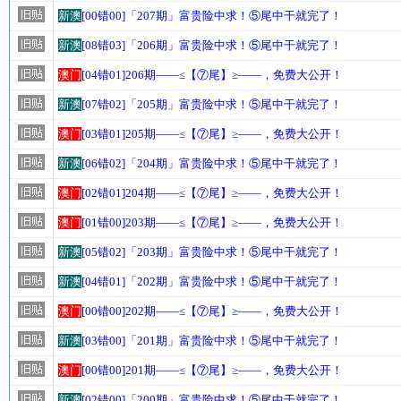
新澳
[00错00]「207期」富贵险中求！⑤尾中干就完了！
新澳
[08错03]「206期」富贵险中求！⑤尾中干就完了！
澳门
[04错01]206期——≤【⑦尾】≥——，免费大公开！
新澳
[07错02]「205期」富贵险中求！⑤尾中干就完了！
澳门
[03错01]205期——≤【⑦尾】≥——，免费大公开！
新澳
[06错02]「204期」富贵险中求！⑤尾中干就完了！
澳门
[02错01]204期——≤【⑦尾】≥——，免费大公开！
澳门
[01错00]203期——≤【⑦尾】≥——，免费大公开！
新澳
[05错02]「203期」富贵险中求！⑤尾中干就完了！
新澳
[04错01]「202期」富贵险中求！⑤尾中干就完了！
澳门
[00错00]202期——≤【⑦尾】≥——，免费大公开！
新澳
[03错00]「201期」富贵险中求！⑤尾中干就完了！
澳门
[00错00]201期——≤【⑦尾】≥——，免费大公开！
新澳
[02错00]「200期」富贵险中求！⑤尾中干就完了！