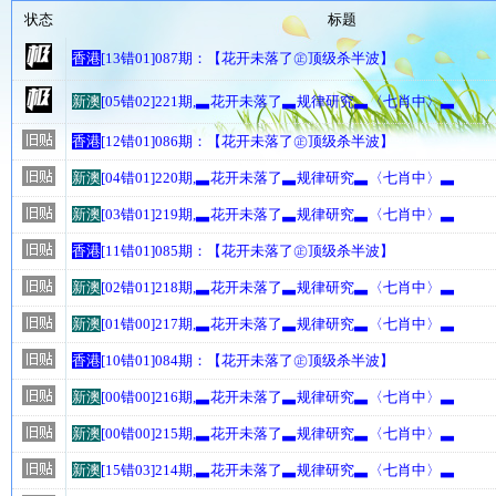
状态
标题
香港
[13错01]087期：【花开未落了㊣顶级杀半波】
新澳
[05错02]221期,▃花开未落了▃规律研究▃〈七肖中〉▃
香港
[12错01]086期：【花开未落了㊣顶级杀半波】
新澳
[04错01]220期,▃花开未落了▃规律研究▃〈七肖中〉▃
新澳
[03错01]219期,▃花开未落了▃规律研究▃〈七肖中〉▃
香港
[11错01]085期：【花开未落了㊣顶级杀半波】
新澳
[02错01]218期,▃花开未落了▃规律研究▃〈七肖中〉▃
新澳
[01错00]217期,▃花开未落了▃规律研究▃〈七肖中〉▃
香港
[10错01]084期：【花开未落了㊣顶级杀半波】
新澳
[00错00]216期,▃花开未落了▃规律研究▃〈七肖中〉▃
新澳
[00错00]215期,▃花开未落了▃规律研究▃〈七肖中〉▃
新澳
[15错03]214期,▃花开未落了▃规律研究▃〈七肖中〉▃