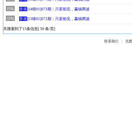
香港
[14错01]073期：只若初见，赢钱两波
香港
[13错01]072期：只若初见，赢钱两波
共搜索到了15条信息[ 50 条/页]
|
联系我们
无