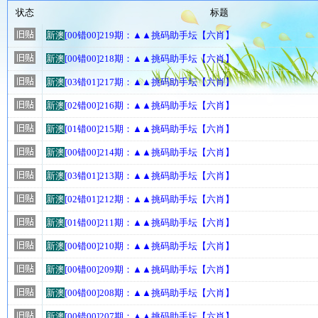
状态
标题
新澳
[00错00]219期：▲▲挑码助手坛【六肖】
新澳
[00错00]218期：▲▲挑码助手坛【六肖】
新澳
[03错01]217期：▲▲挑码助手坛【六肖】
新澳
[02错00]216期：▲▲挑码助手坛【六肖】
新澳
[01错00]215期：▲▲挑码助手坛【六肖】
新澳
[00错00]214期：▲▲挑码助手坛【六肖】
新澳
[03错01]213期：▲▲挑码助手坛【六肖】
新澳
[02错01]212期：▲▲挑码助手坛【六肖】
新澳
[01错00]211期：▲▲挑码助手坛【六肖】
新澳
[00错00]210期：▲▲挑码助手坛【六肖】
新澳
[00错00]209期：▲▲挑码助手坛【六肖】
新澳
[00错00]208期：▲▲挑码助手坛【六肖】
新澳
[00错00]207期：▲▲挑码助手坛【六肖】