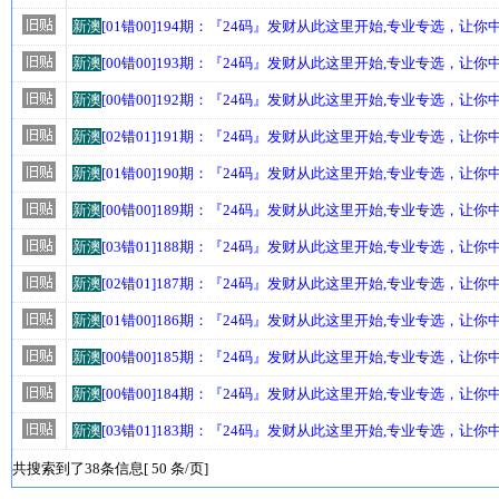
新澳
[01错00]194期：『24码』发财从此这里开始,专业专选，让你
新澳
[00错00]193期：『24码』发财从此这里开始,专业专选，让你
新澳
[00错00]192期：『24码』发财从此这里开始,专业专选，让你
新澳
[02错01]191期：『24码』发财从此这里开始,专业专选，让你
新澳
[01错00]190期：『24码』发财从此这里开始,专业专选，让你
新澳
[00错00]189期：『24码』发财从此这里开始,专业专选，让你
新澳
[03错01]188期：『24码』发财从此这里开始,专业专选，让你
新澳
[02错01]187期：『24码』发财从此这里开始,专业专选，让你
新澳
[01错00]186期：『24码』发财从此这里开始,专业专选，让你
新澳
[00错00]185期：『24码』发财从此这里开始,专业专选，让你
新澳
[00错00]184期：『24码』发财从此这里开始,专业专选，让你
新澳
[03错01]183期：『24码』发财从此这里开始,专业专选，让你
共搜索到了38条信息[ 50 条/页]