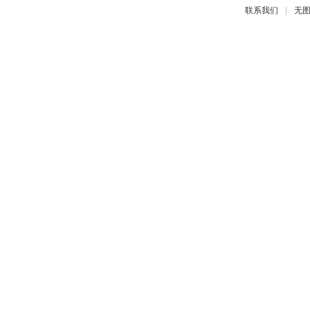
|
联系我们
无