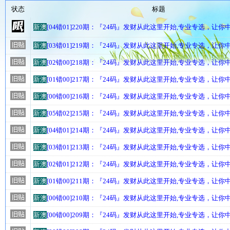
状态
标题
新澳
[04错01]220期：『24码』发财从此这里开始,专业专选，让你
新澳
[03错01]219期：『24码』发财从此这里开始,专业专选，让你
新澳
[02错00]218期：『24码』发财从此这里开始,专业专选，让你
新澳
[01错00]217期：『24码』发财从此这里开始,专业专选，让你
新澳
[00错00]216期：『24码』发财从此这里开始,专业专选，让你
新澳
[05错02]215期：『24码』发财从此这里开始,专业专选，让你
新澳
[04错01]214期：『24码』发财从此这里开始,专业专选，让你
新澳
[03错01]213期：『24码』发财从此这里开始,专业专选，让你
新澳
[02错01]212期：『24码』发财从此这里开始,专业专选，让你
新澳
[01错00]211期：『24码』发财从此这里开始,专业专选，让你
新澳
[00错00]210期：『24码』发财从此这里开始,专业专选，让你
新澳
[00错00]209期：『24码』发财从此这里开始,专业专选，让你