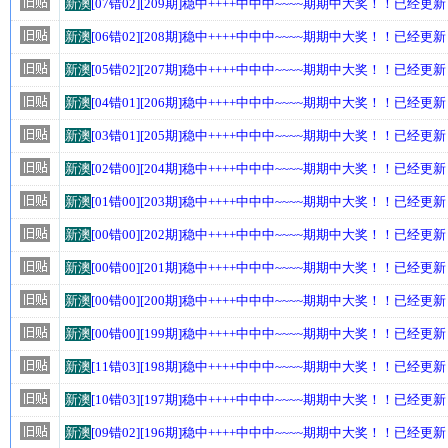
新澳
[07错02][209期]稳中++++中中中~~~~期期中大奖！！已经更新
新澳
[06错02][208期]稳中++++中中中~~~~期期中大奖！！已经更新
新澳
[05错02][207期]稳中++++中中中~~~~期期中大奖！！已经更新
新澳
[04错01][206期]稳中++++中中中~~~~期期中大奖！！已经更新
新澳
[03错01][205期]稳中++++中中中~~~~期期中大奖！！已经更新
新澳
[02错00][204期]稳中++++中中中~~~~期期中大奖！！已经更新
新澳
[01错00][203期]稳中++++中中中~~~~期期中大奖！！已经更新
新澳
[00错00][202期]稳中++++中中中~~~~期期中大奖！！已经更新
新澳
[00错00][201期]稳中++++中中中~~~~期期中大奖！！已经更新
新澳
[00错00][200期]稳中++++中中中~~~~期期中大奖！！已经更新
新澳
[00错00][199期]稳中++++中中中~~~~期期中大奖！！已经更新
新澳
[11错03][198期]稳中++++中中中~~~~期期中大奖！！已经更新
新澳
[10错03][197期]稳中++++中中中~~~~期期中大奖！！已经更新
新澳
[09错02][196期]稳中++++中中中~~~~期期中大奖！！已经更新