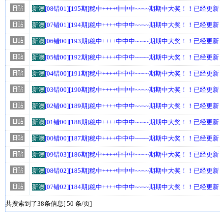
新澳
[08错01][195期]稳中++++中中中~~~~期期中大奖！！已经更新
新澳
[07错01][194期]稳中++++中中中~~~~期期中大奖！！已经更新
新澳
[06错00][193期]稳中++++中中中~~~~期期中大奖！！已经更新
新澳
[05错00][192期]稳中++++中中中~~~~期期中大奖！！已经更新
新澳
[04错00][191期]稳中++++中中中~~~~期期中大奖！！已经更新
新澳
[03错00][190期]稳中++++中中中~~~~期期中大奖！！已经更新
新澳
[02错00][189期]稳中++++中中中~~~~期期中大奖！！已经更新
新澳
[01错00][188期]稳中++++中中中~~~~期期中大奖！！已经更新
新澳
[00错00][187期]稳中++++中中中~~~~期期中大奖！！已经更新
新澳
[09错03][186期]稳中++++中中中~~~~期期中大奖！！已经更新
新澳
[08错02][185期]稳中++++中中中~~~~期期中大奖！！已经更新
新澳
[07错02][184期]稳中++++中中中~~~~期期中大奖！！已经更新
共搜索到了38条信息[ 50 条/页]