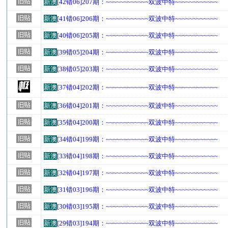
新澳
[42错06]207期：~~~~~~~~~~~~双波中特~~~~~~~~~~~~
新澳
[41错06]206期：~~~~~~~~~~~~双波中特~~~~~~~~~~~~
新澳
[40错06]205期：~~~~~~~~~~~~双波中特~~~~~~~~~~~~
新澳
[39错05]204期：~~~~~~~~~~~~双波中特~~~~~~~~~~~~
新澳
[38错05]203期：~~~~~~~~~~~~双波中特~~~~~~~~~~~~
新澳
[37错04]202期：~~~~~~~~~~~~双波中特~~~~~~~~~~~~
新澳
[36错04]201期：~~~~~~~~~~~~双波中特~~~~~~~~~~~~
新澳
[35错04]200期：~~~~~~~~~~~~双波中特~~~~~~~~~~~~
新澳
[34错04]199期：~~~~~~~~~~~~双波中特~~~~~~~~~~~~
新澳
[33错04]198期：~~~~~~~~~~~~双波中特~~~~~~~~~~~~
新澳
[32错04]197期：~~~~~~~~~~~~双波中特~~~~~~~~~~~~
新澳
[31错03]196期：~~~~~~~~~~~~双波中特~~~~~~~~~~~~
新澳
[30错03]195期：~~~~~~~~~~~~双波中特~~~~~~~~~~~~
新澳
[29错03]194期：~~~~~~~~~~~~双波中特~~~~~~~~~~~~