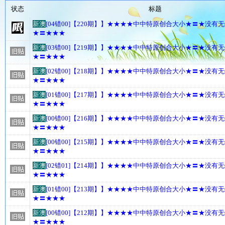
状态
标题
新澳
[04错00]【220期】】★★★★中中特原创合大小★〓★没有
★〓★★★
新澳
[03错00]【219期】】★★★★中中特原创合大小★〓★没有
★〓★★★
新澳
[02错00]【218期】】★★★★中中特原创合大小★〓★没有
★〓★★★
新澳
[01错00]【217期】】★★★★中中特原创合大小★〓★没有
★〓★★★
新澳
[00错00]【216期】】★★★★中中特原创合大小★〓★没有
★〓★★★
新澳
[00错00]【215期】】★★★★中中特原创合大小★〓★没有
★〓★★★
新澳
[02错01]【214期】】★★★★中中特原创合大小★〓★没有
★〓★★★
新澳
[01错00]【213期】】★★★★中中特原创合大小★〓★没有
★〓★★★
新澳
[00错00]【212期】】★★★★中中特原创合大小★〓★没有
★〓★★★