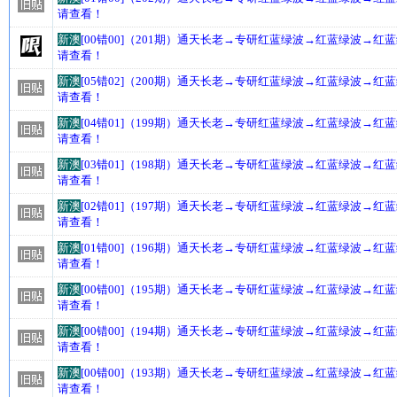
请查看！
新澳
[00错00]（201期）通天长老→专研红蓝绿波→红蓝绿波→红
请查看！
新澳
[05错02]（200期）通天长老→专研红蓝绿波→红蓝绿波→红
请查看！
新澳
[04错01]（199期）通天长老→专研红蓝绿波→红蓝绿波→红
请查看！
新澳
[03错01]（198期）通天长老→专研红蓝绿波→红蓝绿波→红
请查看！
新澳
[02错01]（197期）通天长老→专研红蓝绿波→红蓝绿波→红
请查看！
新澳
[01错00]（196期）通天长老→专研红蓝绿波→红蓝绿波→红
请查看！
新澳
[00错00]（195期）通天长老→专研红蓝绿波→红蓝绿波→红
请查看！
新澳
[00错00]（194期）通天长老→专研红蓝绿波→红蓝绿波→红
请查看！
新澳
[00错00]（193期）通天长老→专研红蓝绿波→红蓝绿波→红
请查看！