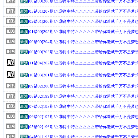
新澳
[00错00]208期!△⑥肖中特△△△△△带给你造就千万不是
新澳
[03错01]207期!△⑥肖中特△△△△△带给你造就千万不是
新澳
[02错01]206期!△⑥肖中特△△△△△带给你造就千万不是
新澳
[01错00]205期!△⑥肖中特△△△△△带给你造就千万不是
新澳
[00错00]204期!△⑥肖中特△△△△△带给你造就千万不是
新澳
[00错00]203期!△⑥肖中特△△△△△带给你造就千万不是
新澳
[11错04]202期!△⑥肖中特△△△△△带给你造就千万不是
新澳
[10错03]201期!△⑥肖中特△△△△△带给你造就千万不是
新澳
[09错02]200期!△⑥肖中特△△△△△带给你造就千万不是
新澳
[08错02]199期!△⑥肖中特△△△△△带给你造就千万不是
新澳
[07错02]198期!△⑥肖中特△△△△△带给你造就千万不是
新澳
[06错02]197期!△⑥肖中特△△△△△带给你造就千万不是
新澳
[05错02]196期!△⑥肖中特△△△△△带给你造就千万不是
新澳
[04错01]195期!△⑥肖中特△△△△△带给你造就千万不是