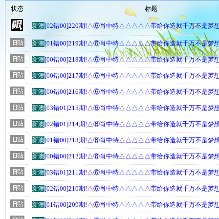
状态
标题
新澳
[02错00]220期!△⑥肖中特△△△△△带给你造就千万不是
新澳
[01错00]219期!△⑥肖中特△△△△△带给你造就千万不是
新澳
[00错00]218期!△⑥肖中特△△△△△带给你造就千万不是
新澳
[00错00]217期!△⑥肖中特△△△△△带给你造就千万不是
新澳
[00错00]216期!△⑥肖中特△△△△△带给你造就千万不是
新澳
[03错01]215期!△⑥肖中特△△△△△带给你造就千万不是
新澳
[02错01]214期!△⑥肖中特△△△△△带给你造就千万不是
新澳
[01错00]213期!△⑥肖中特△△△△△带给你造就千万不是
新澳
[00错00]212期!△⑥肖中特△△△△△带给你造就千万不是
新澳
[03错01]211期!△⑥肖中特△△△△△带给你造就千万不是
新澳
[02错00]210期!△⑥肖中特△△△△△带给你造就千万不是
新澳
[01错00]209期!△⑥肖中特△△△△△带给你造就千万不是