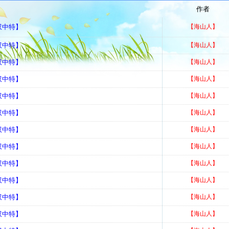
作者
双中特】
【海山人】
双中特】
【海山人】
双中特】
【海山人】
双中特】
【海山人】
双中特】
【海山人】
双中特】
【海山人】
双中特】
【海山人】
双中特】
【海山人】
双中特】
【海山人】
双中特】
【海山人】
双中特】
【海山人】
双中特】
【海山人】