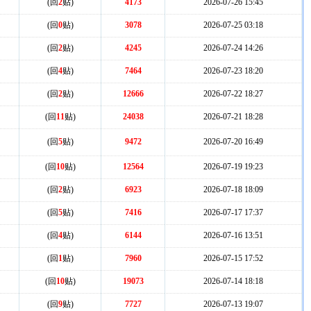
(回
2
贴)
4173
2026-07-26 15:45
(回
0
贴)
3078
2026-07-25 03:18
(回
2
贴)
4245
2026-07-24 14:26
(回
4
贴)
7464
2026-07-23 18:20
(回
2
贴)
12666
2026-07-22 18:27
(回
11
贴)
24038
2026-07-21 18:28
(回
5
贴)
9472
2026-07-20 16:49
(回
10
贴)
12564
2026-07-19 19:23
(回
2
贴)
6923
2026-07-18 18:09
(回
5
贴)
7416
2026-07-17 17:37
(回
4
贴)
6144
2026-07-16 13:51
(回
1
贴)
7960
2026-07-15 17:52
(回
10
贴)
19073
2026-07-14 18:18
(回
9
贴)
7727
2026-07-13 19:07