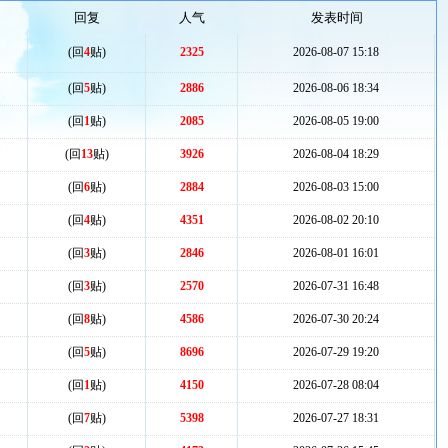
回复
人气
发表时间
(回
4
贴)
2325
2026-08-07 15:18
(回
5
贴)
2886
2026-08-06 18:34
(回
1
贴)
2085
2026-08-05 19:00
(回
13
贴)
3926
2026-08-04 18:29
(回
6
贴)
2884
2026-08-03 15:00
(回
4
贴)
4351
2026-08-02 20:10
(回
3
贴)
2846
2026-08-01 16:01
(回
3
贴)
2570
2026-07-31 16:48
(回
8
贴)
4586
2026-07-30 20:24
(回
5
贴)
8696
2026-07-29 19:20
(回
1
贴)
4150
2026-07-28 08:04
(回
7
贴)
5398
2026-07-27 18:31