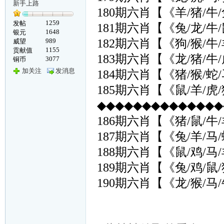
新手上路
180期六肖【《羊/猪/牛
1259
发帖
181期六肖【《兔/龙/牛
1648
银元
989
182期六肖【《狗/猴/牛/
威望
1155
贡献值
183期六肖【《龙/猪/牛
3077
铜币
加关注
发消息
184期六肖【《猪/猴/蛇
185期六肖【《鼠/羊/虎
◆◆◆◆◆◆◆◆◆◆◆◆◆◆
186期六肖【《猪/鼠/牛
187期六肖【《兔/羊/马
188期六肖【《鼠/鸡/马
189期六肖【《兔/鸡/鼠/
190期六肖【《龙/猴/马/