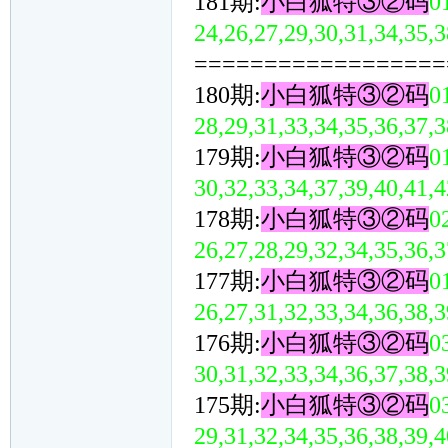
181期:
小白狐
特③②码
0
24,26,27,29,30,31,34,35,3
===================
180期:
小白狐
特③②码
0
28,29,31,33,34,35,36,37,3
179期:
小白狐
特③②码
0
30,32,33,34,37,39,40,41,4
178期:
小白狐
特③②码
0
26,27,28,29,32,34,35,36,3
177期:
小白狐
特③②码
0
26,27,31,32,33,34,36,38,3
176期:
小白狐
特③②码
0
30,31,32,33,34,36,37,38,3
175期:
小白狐
特③②码
0
29,31,32,34,35,36,38,39,4