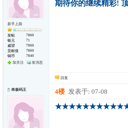
期待你的继续精彩! 顶
新手上路
7860
发帖
71
银元
7860
威望
7860
贡献值
7840
铜币
加关注
发消息
回复
终极码王
4楼
发表于: 07-08
★★★★★★★★★★