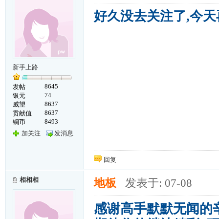
好久没去关注了,今天
新手上路
8645
发帖
74
银元
8637
威望
8637
贡献值
8493
铜币
加关注
发消息
回复
相相相
地板
发表于: 07-08
感谢高手默默无闻的