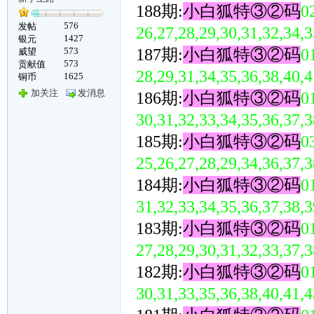
188期:
小白狐
特③②码
0
576
发帖
26,27,28,29,30,31,32,34,3
1427
银元
573
187期:
小白狐
特③②码
0
威望
573
贡献值
28,29,31,34,35,36,38,40,4
1625
铜币
加关注
发消息
186期:
小白狐
特③②码
0
30,31,32,33,34,35,36,37,3
185期:
小白狐
特③②码
0
25,26,27,28,29,34,36,37,3
184期:
小白狐
特③②码
0
31,32,33,34,35,36,37,38,3
183期:
小白狐
特③②码
0
27,28,29,30,31,32,33,37,3
182期:
小白狐
特③②码
0
30,31,33,35,36,38,40,41,4