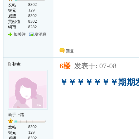
8302
发帖
129
银元
8302
威望
8302
贡献值
8282
铜币
加关注
发消息
回复
标金
6楼
发表于: 07-08
￥￥￥￥￥￥￥期期
新手上路
8302
发帖
129
银元
8302
威望