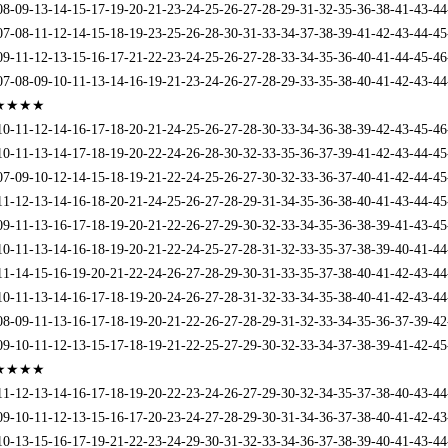
-13-14-15-17-19-20-21-23-24-25-26-27-28-29-31-32-35-36-38-41
-11-12-14-15-18-19-23-25-26-28-30-31-33-34-37-38-39-41-42-43
-12-13-15-16-17-21-22-23-24-25-26-27-28-33-34-35-36-40-41-44
-09-10-11-13-14-16-19-21-23-24-26-27-28-29-33-35-38-40-41-42
★★★★
-12-14-16-17-18-20-21-24-25-26-27-28-30-33-34-36-38-39-42-43
-13-14-17-18-19-20-22-24-26-28-30-32-33-35-36-37-39-41-42-43
-10-12-14-15-18-19-21-22-24-25-26-27-30-32-33-36-37-40-41-42
-13-14-16-18-20-21-24-25-26-27-28-29-31-34-35-36-38-40-41-43
-13-16-17-18-19-20-21-22-26-27-29-30-32-33-34-35-36-38-39-41
-13-14-16-18-19-20-21-22-24-25-27-28-31-32-33-35-37-38-39-40
-15-16-19-20-21-22-24-26-27-28-29-30-31-33-35-37-38-40-41-42
-13-14-16-17-18-19-20-24-26-27-28-31-32-33-34-35-38-40-41-42
-11-13-16-17-18-19-20-21-22-26-27-28-29-31-32-33-34-35-36-37
-11-12-13-15-17-18-19-21-22-25-27-29-30-32-33-34-37-38-39-41
★★★★
-13-14-16-17-18-19-20-22-23-24-26-27-29-30-32-34-35-37-38-40
-11-12-13-15-16-17-20-23-24-27-28-29-30-31-34-36-37-38-40-41
-15-16-17-19-21-22-23-24-29-30-31-32-33-34-36-37-38-39-40-41