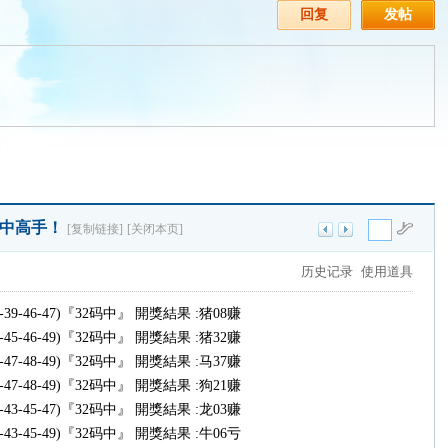
回复
发帖
码中高手！
[复制链接]
[关闭本页]
历史记录
使用道具
-37-38-39-46-47)『32码中』 開獎結果 :猪08赚
-41-44-45-46-49)『32码中』 開獎結果 :猪32赚
-45-46-47-48-49)『32码中』 開獎結果 :马37赚
-45-46-47-48-49)『32码中』 開獎結果 :狗21赚
-40-41-43-45-47)『32码中』 開獎結果 :龙03赚
-40-41-43-45-49)『32码中』 開獎結果 :牛06亏