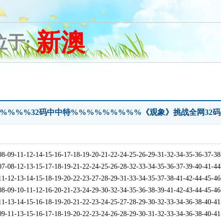
新澳
位于:
%%%%%%%32码中中特%%%%%%%%%《观象》挑战全网32
-11-12-14-15-16-17-18-19-20-21-22-24-25-26-29-31-32-34-35-36
-12-13-15-17-18-19-21-22-24-25-26-28-32-33-34-35-36-37-39-40
-13-14-15-18-19-20-22-23-27-28-29-31-33-34-35-37-38-41-42-44
-10-11-12-16-20-21-23-24-29-30-32-34-35-36-38-39-41-42-43-44
-14-15-16-18-19-20-21-22-23-24-25-27-28-29-30-32-33-34-36-38
-13-15-16-17-18-19-20-22-23-24-26-28-29-30-31-32-33-34-36-38