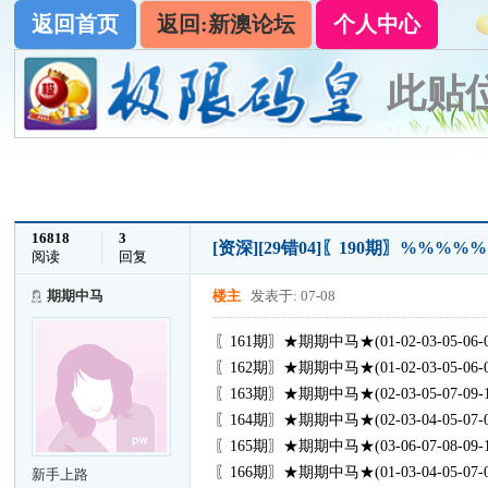
返回首页
返回:新澳论坛
个人中心
此贴
16818
3
[资深]
[29错04]〖190期〗%%
阅读
回复
期期中马
楼主
发表于: 07-08
〖161期〗★期期中马★(01-02-03-05-06-08-09
〖162期〗★期期中马★(01-02-03-05-06-07-08
〖163期〗★期期中马★(02-03-05-07-09-11-12
〖164期〗★期期中马★(02-03-04-05-07-08-09
〖165期〗★期期中马★(03-06-07-08-09-11-13
〖166期〗★期期中马★(01-03-04-05-07-09-11
新手上路