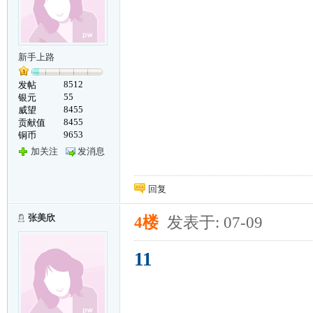
新手上路
8512
发帖
55
银元
8455
威望
8455
贡献值
9653
铜币
加关注
发消息
回复
张美欣
4楼
发表于: 07-09
11