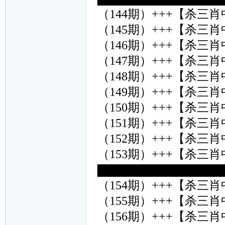
（144期）+++【杀三肖中
（145期）+++【杀三肖中
（146期）+++【杀三肖中
（147期）+++【杀三肖中
（148期）+++【杀三肖中
（149期）+++【杀三肖中
（150期）+++【杀三肖中
（151期）+++【杀三肖
（152期）+++【杀三肖中
（153期）+++【杀三肖中
▇▇▇▇▇▇▇▇▇▇▇▇▇▇
（154期）+++【杀三肖
（155期）+++【杀三肖中
（156期）+++【杀三肖中