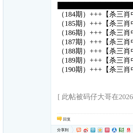
▇▇▇▇▇▇▇▇▇▇▇▇▇▇
（184期）+++【杀三肖中
（185期）+++【杀三肖中
（186期）+++【杀三肖中
（187期）+++【杀三肖
（188期）+++【杀三肖中
（189期）+++【杀三肖中
（190期）+++【杀三肖中
[ 此帖被码仔大哥在2026-0
回复
分享到