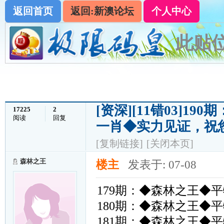
返回首页
返回:新澳论坛
个人中心
此贴位
[资深]
[11错03]1
17225
2
阅读
回复
一肖◆实力见证，祝
[复制链接]
[关闭本页]
森林之王
楼主
发表于: 07-08
179期：◆森林之王◆
180期：◆森林之王◆
181期：◆森林之王◆