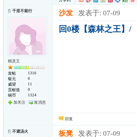
千里不留行
沙发
发表于: 07-09
回0楼【森林之王】/
精灵王
1316
发帖
0
银元
11
威望
0
贡献值
1324
铜币
加关注
发消息
回复
不避汤火
板凳
发表于: 07-09