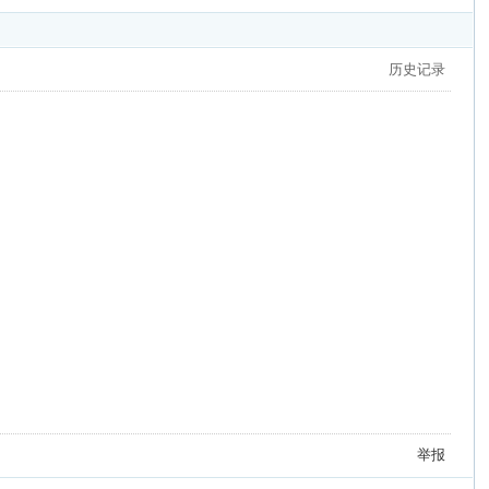
历史记录
举报