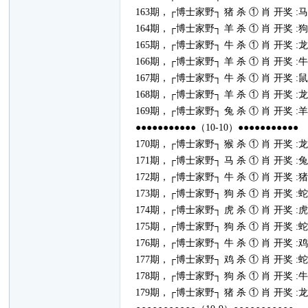
163期，┌博士家野┐ 猪 杀 ① 肖 开奖 :马
164期，┌博士家野┐ 羊 杀 ① 肖 开奖 :狗
165期，┌博士家野┐ 牛 杀 ① 肖 开奖 :龙
166期，┌博士家野┐ 羊 杀 ① 肖 开奖 :牛
167期，┌博士家野┐ 牛 杀 ① 肖 开奖 :鼠
168期，┌博士家野┐ 羊 杀 ① 肖 开奖 :龙
169期，┌博士家野┐ 兔 杀 ① 肖 开奖 :羊
●●●●●●●●●●●（10-10）●●●●●●●●●●●
170期，┌博士家野┐ 猴 杀 ① 肖 开奖 :龙
171期，┌博士家野┐ 马 杀 ① 肖 开奖 :兔
172期，┌博士家野┐ 牛 杀 ① 肖 开奖 :猪
173期，┌博士家野┐ 狗 杀 ① 肖 开奖 :蛇
174期，┌博士家野┐ 虎 杀 ① 肖 开奖 :虎
175期，┌博士家野┐ 狗 杀 ① 肖 开奖 :蛇
176期，┌博士家野┐ 牛 杀 ① 肖 开奖 :鸡
177期，┌博士家野┐ 鸡 杀 ① 肖 开奖 :蛇
178期，┌博士家野┐ 狗 杀 ① 肖 开奖 :牛
179期，┌博士家野┐ 猪 杀 ① 肖 开奖 :龙