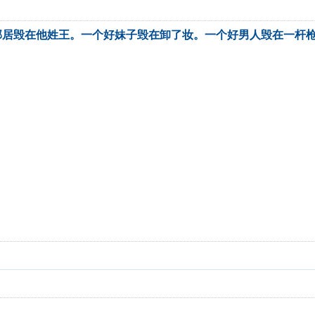
邻居毁在他姓王。一个好妹子毁在卸了妆。一个好男人毁在一杆