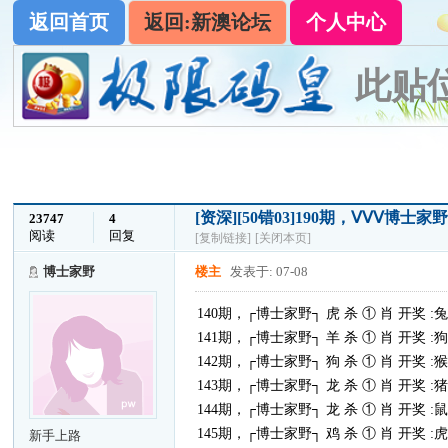
返回首页
返回:新澳论坛
个人中心
此贴
[资深]
[50错03]190期，ⅤⅤⅤ博士
23747
4
阅读
回复
[复制链接]
[关闭本页]
博士家野
楼主
发表于: 07-08
140期，┌博士家野┐ 虎 杀 ① 肖 开奖 :兔
141期，┌博士家野┐ 羊 杀 ① 肖 开奖 :狗
142期，┌博士家野┐ 狗 杀 ① 肖 开奖 :猴
143期，┌博士家野┐ 龙 杀 ① 肖 开奖 :猪
144期，┌博士家野┐ 龙 杀 ① 肖 开奖 :鼠
145期，┌博士家野┐ 鸡 杀 ① 肖 开奖 :虎
新手上路