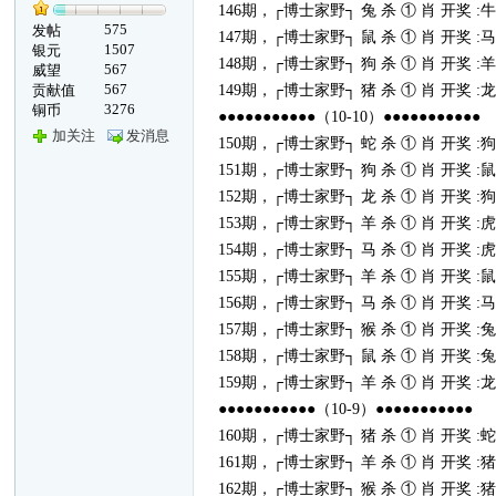
146期，┌博士家野┐ 兔 杀 ① 肖 开奖 :牛
575
发帖
147期，┌博士家野┐ 鼠 杀 ① 肖 开奖 :马
1507
银元
148期，┌博士家野┐ 狗 杀 ① 肖 开奖 :羊
567
威望
567
贡献值
149期，┌博士家野┐ 猪 杀 ① 肖 开奖 :龙
3276
铜币
●●●●●●●●●●●（10-10）●●●●●●●●●●●
加关注
发消息
150期，┌博士家野┐ 蛇 杀 ① 肖 开奖 :狗
151期，┌博士家野┐ 狗 杀 ① 肖 开奖 :鼠
152期，┌博士家野┐ 龙 杀 ① 肖 开奖 :狗
153期，┌博士家野┐ 羊 杀 ① 肖 开奖 :虎
154期，┌博士家野┐ 马 杀 ① 肖 开奖 :虎
155期，┌博士家野┐ 羊 杀 ① 肖 开奖 :鼠
156期，┌博士家野┐ 马 杀 ① 肖 开奖 :马
157期，┌博士家野┐ 猴 杀 ① 肖 开奖 :兔
158期，┌博士家野┐ 鼠 杀 ① 肖 开奖 :兔
159期，┌博士家野┐ 羊 杀 ① 肖 开奖 :龙
●●●●●●●●●●●（10-9）●●●●●●●●●●●
160期，┌博士家野┐ 猪 杀 ① 肖 开奖 :蛇
161期，┌博士家野┐ 羊 杀 ① 肖 开奖 :猪
162期，┌博士家野┐ 猴 杀 ① 肖 开奖 :猪