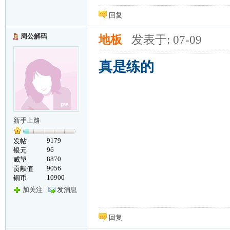
回复
周公解码
地板
发表于: 07-09
真是练的
新手上路
9179
发帖
96
银元
8870
威望
9056
贡献值
10900
铜币
加关注
发消息
回复