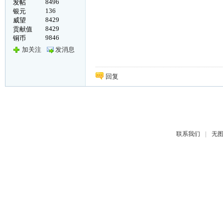
8496
发帖
136
银元
8429
威望
8429
贡献值
9846
铜币
加关注
发消息
回复
|
联系我们
无