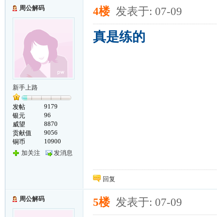
周公解码
4楼
发表于: 07-09
真是练的
新手上路
9179
发帖
96
银元
8870
威望
9056
贡献值
10900
铜币
加关注
发消息
回复
周公解码
5楼
发表于: 07-09