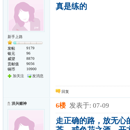
真是练的
新手上路
9179
发帖
96
银元
8870
威望
9056
贡献值
10900
铜币
加关注
发消息
回复
洪兴赌神
6楼
发表于: 07-09
走正确的路，放无心