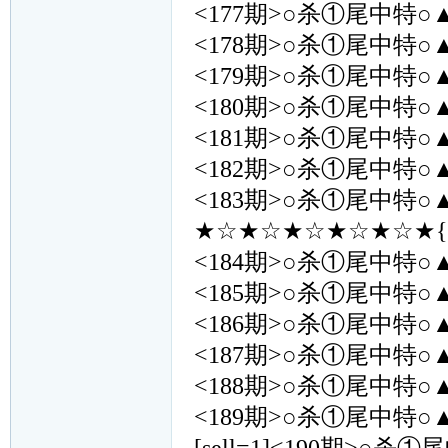
<177期>○杀①尾中特○
<178期>○杀①尾中特○
<179期>○杀①尾中特○
<180期>○杀①尾中特○
<181期>○杀①尾中特○
<182期>○杀①尾中特○
<183期>○杀①尾中特○
★☆★☆★☆★☆★☆★{10
<184期>○杀①尾中特○
<185期>○杀①尾中特○
<186期>○杀①尾中特○
<187期>○杀①尾中特○
<188期>○杀①尾中特○
<189期>○杀①尾中特○