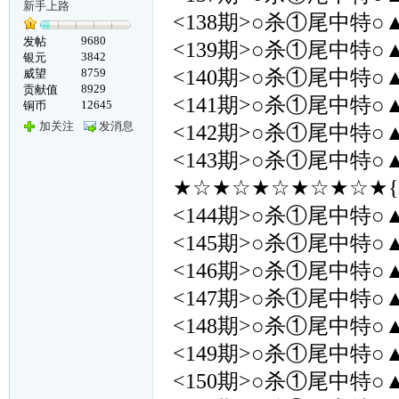
新手上路
<138期>○杀①尾中特○
9680
发帖
<139期>○杀①尾中特○
3842
银元
8759
<140期>○杀①尾中特○
威望
8929
贡献值
<141期>○杀①尾中特○
12645
铜币
加关注
发消息
<142期>○杀①尾中特○
<143期>○杀①尾中特○
★☆★☆★☆★☆★☆★{10
<144期>○杀①尾中特○
<145期>○杀①尾中特○
<146期>○杀①尾中特○
<147期>○杀①尾中特○
<148期>○杀①尾中特○
<149期>○杀①尾中特○
<150期>○杀①尾中特○