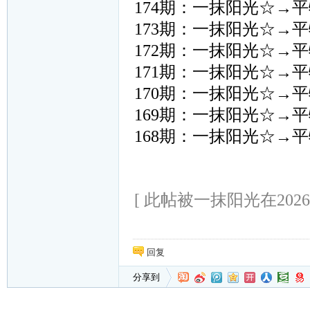
174期：一抹阳光☆→平特
173期：一抹阳光☆→平特
172期：一抹阳光☆→平特
171期：一抹阳光☆→平特一
170期：一抹阳光☆→平特
169期：一抹阳光☆→平特
168期：一抹阳光☆→平特
[ 此帖被一抹阳光在2026-0
回复
分享到