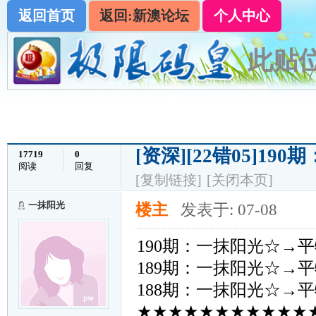
返回首页
返回:新澳论坛
个人中心
此贴位
[资深]
[22错05]1
17719
0
阅读
回复
[复制链接]
[关闭本页]
一抹阳光
楼主
发表于: 07-08
190期：一抹阳光☆→平特
189期：一抹阳光☆→平特
188期：一抹阳光☆→平特
★★★★★★★★★★★★