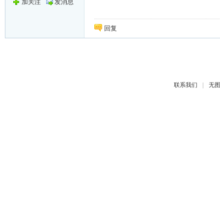
加关注
发消息
回复
|
联系我们
无