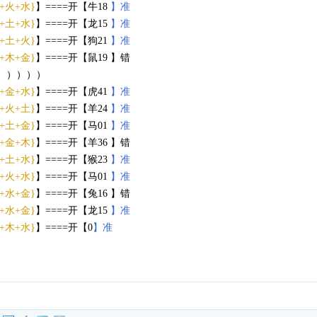
+火+水}
】====开【牛18
】准
+土+水}
】====开【龙15
】准
+土+火}
】====开【狗21
】准
+木+金}
】====开【鼠19 】错
））））））
+金+水}
】====开【虎41
】准
+火+土}
】====开【羊24
】准
+土+金}
】====开【马01
】准
+金+木}
】====开【羊36 】错
+土+水}
】====开【猴23
】准
+火+水}
】====开【马01
】准
+水+金}
】====开【兔16 】错
+水+金}
】====开【龙15
】准
+木+水}
】====开【0
】准