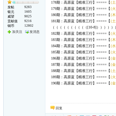
178期：高原蓝【精准三行】=====【
{土
9283
发帖
179期：高原蓝【精准三行】=====【
{火
1605
银元
180期：高原蓝【精准三行】=====【
{木
9025
威望
9216
贡献值
181期：高原蓝【精准三行】=====【
{土
12802
铜币
（（（（（（（（（（[10-8]））））
加关注
发消息
182期：高原蓝【精准三行】=====【
{火
183期：高原蓝【精准三行】=====【
{木
184期：高原蓝【精准三行】=====【
{水
185期：高原蓝【精准三行】=====【
{火
186期：高原蓝【精准三行】=====【
{金
187期：高原蓝【精准三行】=====【
{金
188期：高原蓝【精准三行】=====【
{土
189期：高原蓝【精准三行】=====【
{火
190期：高原蓝【精准三行】=====【
{金
回复