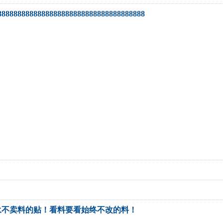
8888888888888888888888888888888888888
永不卖料的贴！看料要看始终不改的料！