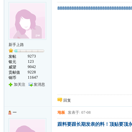
8888888888888888888888888888888
新手上路
9273
发帖
123
银元
9042
威望
9228
贡献值
11647
铜币
加关注
发消息
回复
一
地板
发表于: 07-08
跟料要跟长期发表的料！顶贴要顶