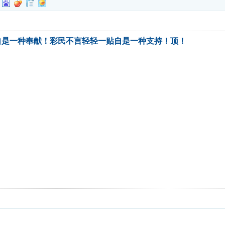
自是一种奉献！彩民不言轻轻一贴自是一种支持！顶！