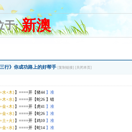
新澳
位于:
《精准三行》你成功路上的好帮手
[复制链接]
[关闭本页]
+水+木}
】====开【猪44
】准
+木+水}
】====开【蛇26 】错
+金+木}
】====开【虎41
】准
+金+水}
】====开【蛇26
】准
+土+火}
】====开【鸡10
】准
+金+水}
】====开【蛇14
】准