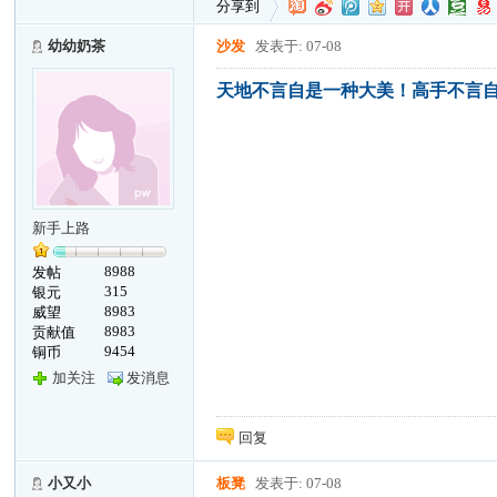
分享到
幼幼奶茶
沙发
发表于: 07-08
天地不言自是一种大美！高手不言
新手上路
8988
发帖
315
银元
8983
威望
8983
贡献值
9454
铜币
加关注
发消息
回复
小又小
板凳
发表于: 07-08