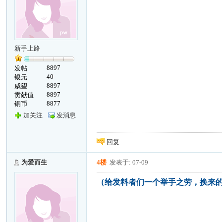
新手上路
8897
发帖
40
银元
8897
威望
8897
贡献值
8877
铜币
加关注
发消息
回复
为爱而生
4楼
发表于: 07-09
（给发料者们一个举手之劳，换来