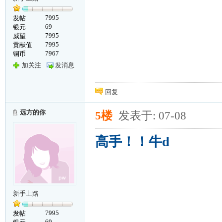
7995
发帖
69
银元
7995
威望
7995
贡献值
7967
铜币
加关注
发消息
回复
远方的你
5楼
发表于: 07-08
高手！！牛d
新手上路
7995
发帖
69