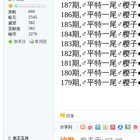
187期,♂平特一尾♂樱子●5
666
发帖
186期,♂平特一尾♂樱子●33
2545
银元
582
185期,♂平特一尾♂樱子●22
威望
582
贡献值
184期,♂平特一尾♂樱子●66
2270
铜币
加关注
发消息
183期,♂平特一尾♂樱子●22
182期,♂平特一尾♂樱子●99
181期,♂平特一尾♂樱子●99
180期,♂平特一尾♂樱子●99
179期,♂平特一尾♂樱子●55
回复
分享到
老王五肖