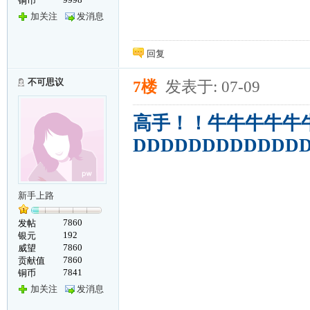
铜币
加关注
发消息
回复
不可思议
7楼
发表于: 07-09
高手！！牛牛牛牛牛牛
DDDDDDDDDDDD
新手上路
7860
发帖
192
银元
7860
威望
7860
贡献值
7841
铜币
加关注
发消息