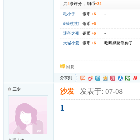
共
4
条评分
，
铜币
+24
毛小子
铜币
+6
-
敲敲打打
铜币
+6
-
迷茫之夜
铜币
+6
-
大城小爱
铜币
+6
吃喝嫖赌靠你了
回复
分享到
三少
沙发
发表于: 07-08
1