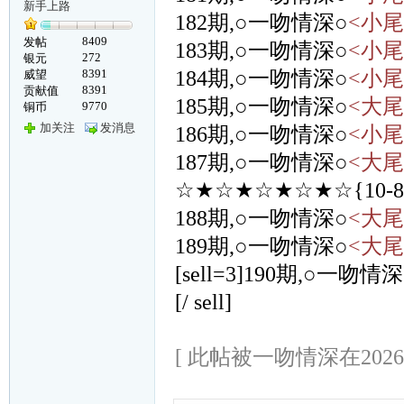
新手上路
182期,○一吻情深○
<小
8409
发帖
183期,○一吻情深○
<小
272
银元
8391
184期,○一吻情深○
<小
威望
8391
贡献值
185期,○一吻情深○
<大
9770
铜币
加关注
发消息
186期,○一吻情深○
<小
187期,○一吻情深○
<大
☆★☆★☆★☆★☆{10-
188期,○一吻情深○
<大
189期,○一吻情深○
<大
[sell=3]190期,○一吻情深
[/ sell]
[ 此帖被一吻情深在2026-0