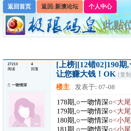
返回首页
返回:新澳论坛
个人中心
此贴位
[上榜]
[12错02]1
27213
4
阅读
回复
让您赚大钱！OK
[复
一吻情深
楼主
发表于: 07-08
178期,○一吻情深○
<大
179期,○一吻情深○
<大
180期,○一吻情深○
<小
181期,○一吻情深○
<小