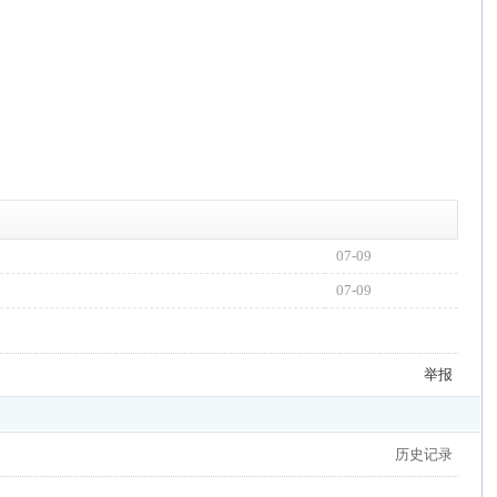
07-09
07-09
举报
历史记录