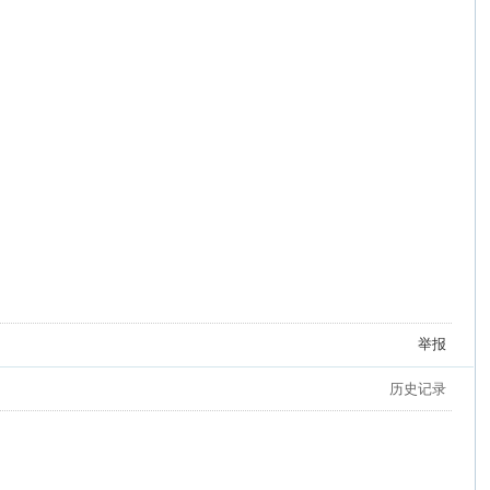
举报
历史记录