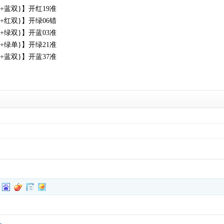
+蓝双}】开红19准
+红双}】开绿06错
+绿双}】开蓝03准
+绿单}】开绿21准
+蓝双}】开蓝37准