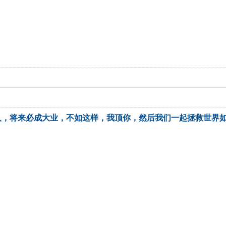
人，将来必成大业，不如这样，我顶你，然后我们一起拯救世界