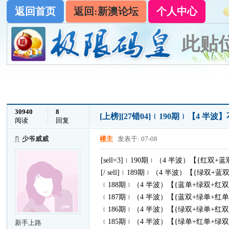
返回首页
返回:新澳论坛
个人中心
此贴
30940
8
[上榜]
[27错04]﹛190期﹜【4 
阅读
回复
少爷威威
楼主
发表于: 07-08
[sell=3]﹛190期﹜（4 半波）【{红双
[/ sell]﹛189期﹜（4 半波）【{绿双
﹛188期﹜（4 半波）【{蓝单+绿双+红双
﹛187期﹜（4 半波）【{蓝双+绿单+红单
﹛186期﹜（4 半波）【{绿双+绿单+红双
﹛185期﹜（4 半波）【{绿单+红单+绿双
新手上路