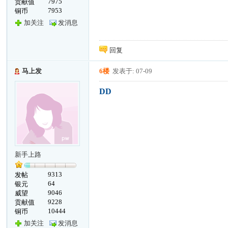
7975
贡献值
7953
铜币
加关注
发消息
回复
马上发
6楼
发表于: 07-09
DD
新手上路
9313
发帖
64
银元
9046
威望
9228
贡献值
10444
铜币
加关注
发消息