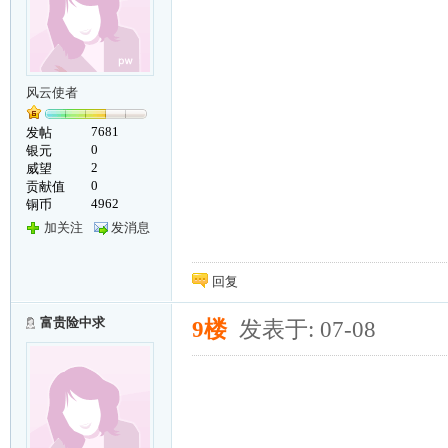
风云使者
7681
发帖
0
银元
2
威望
0
贡献值
4962
铜币
加关注
发消息
回复
富贵险中求
9楼
发表于: 07-08