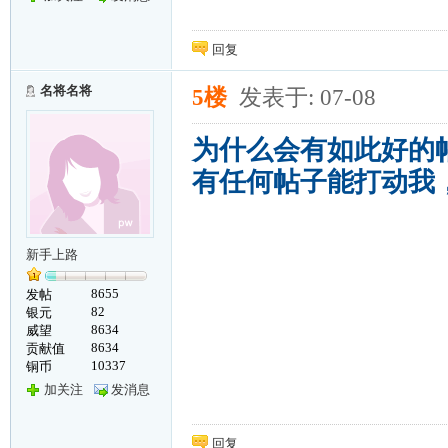
回复
名将名将
5楼
发表于: 07-08
为什么会有如此好的
有任何帖子能打动我
新手上路
8655
发帖
82
银元
8634
威望
8634
贡献值
10337
铜币
加关注
发消息
回复