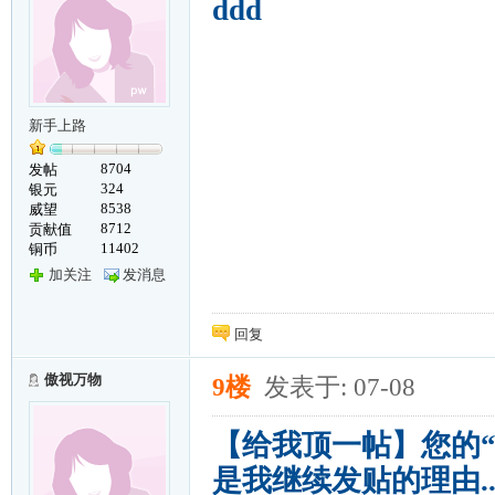
ddd
新手上路
8704
发帖
324
银元
8538
威望
8712
贡献值
11402
铜币
加关注
发消息
回复
傲视万物
9楼
发表于: 07-08
【给我顶一帖】您的
是我继续发贴的理由...Th