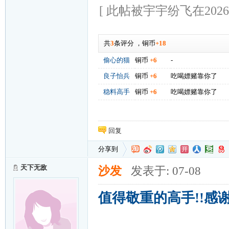
[ 此帖被宇宇纷飞在2026-0
共
3
条评分
，
铜币
+18
偷心的猫
铜币
+6
-
良子怡兵
铜币
+6
吃喝嫖赌靠你了
稳料高手
铜币
+6
吃喝嫖赌靠你了
回复
分享到
天下无敌
沙发
发表于: 07-08
值得敬重的高手!!感谢