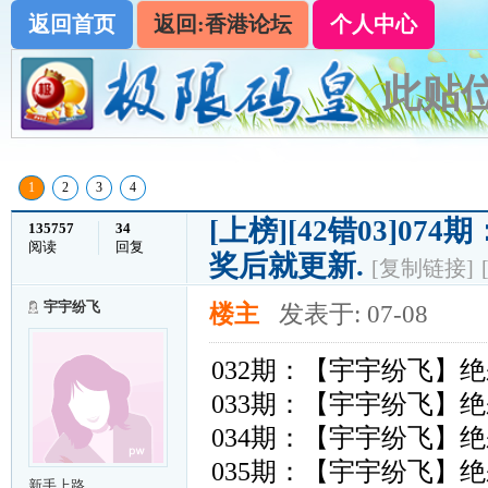
返回首页
返回:香港论坛
个人中心
此贴位
1
2
3
4
[上榜]
[42错03]0
135757
34
阅读
回复
奖后就更新.
[复制链接]
宇宇纷飞
楼主
发表于: 07-08
032期：【宇宇纷飞】
033期：【宇宇纷飞】
034期：【宇宇纷飞】
035期：【宇宇纷飞】
新手上路