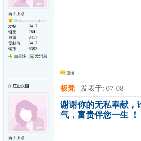
新手上路
8417
发帖
284
银元
8417
威望
8417
贡献值
8393
铜币
加关注
发消息
回复
江山永固
板凳
发表于: 07-08
谢谢你的无私奉献，
气，富贵伴您一生 ！
新手上路