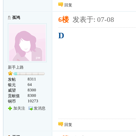
回复
孤鸿
6楼
发表于: 07-08
D
新手上路
8311
发帖
64
银元
8300
威望
8300
贡献值
10273
铜币
加关注
发消息
回复