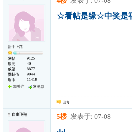
4楼
发表于: 07-08
☆看帖是缘☆中奖是
新手上路
9125
发帖
46
银元
8877
威望
9044
贡献值
11419
铜币
加关注
发消息
回复
自由飞翔
5楼
发表于: 07-08