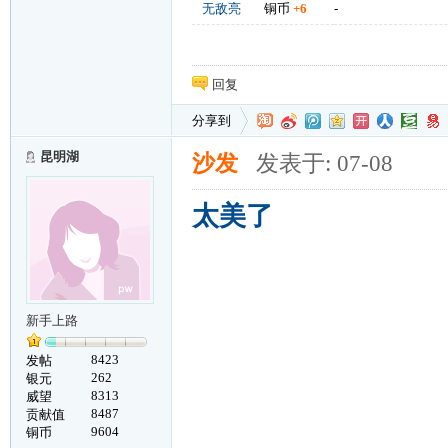
无敌亮
铜币
+6
-
回复
分享到
昆明湖
沙发
发表于: 07-08
太美了
新手上路
8423
发帖
262
银元
8313
威望
8487
贡献值
9604
铜币